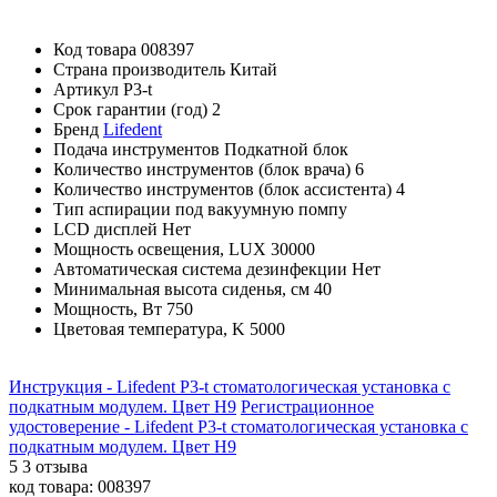
Код товара
008397
Страна производитель
Китай
Артикул
P3-t
Срок гарантии (год)
2
Бренд
Lifedent
Подача инструментов
Подкатной блок
Количество инструментов (блок врача)
6
Количество инструментов (блок ассистента)
4
Тип аспирации
под вакуумную помпу
LCD дисплей
Нет
Мощность освещения, LUX
30000
Автоматическая система дезинфекции
Нет
Минимальная высота сиденья, см
40
Мощность, Вт
750
Цветовая температура, K
5000
Инструкция - Lifedent P3-t стоматологическая установка с
подкатным модулем. Цвет H9
Регистрационное
удостоверение - Lifedent P3-t стоматологическая установка с
подкатным модулем. Цвет H9
5
3 отзыва
код товара:
008397