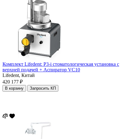
Комплект Lifedent: P3-i стоматологическая установка с
верхней подачей + Аспиратор VC10
Lifedent,
Китай
420 177 ₽
В корзину
Запросить КП