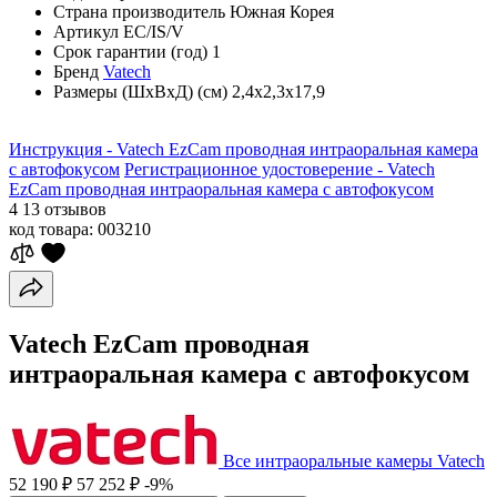
Страна производитель
Южная Корея
Артикул
EC/IS/V
Срок гарантии (год)
1
Бренд
Vatech
Размеры (ШхВхД) (см)
2,4х2,3х17,9
Инструкция - Vatech EzCam проводная интраоральная камера
с автофокусом
Регистрационное удостоверение - Vatech
EzCam проводная интраоральная камера с автофокусом
4
13 отзывов
код товара:
003210
Vatech EzCam проводная
интраоральная камера с автофокусом
Все интраоральные камеры Vatech
52 190 ₽
57 252 ₽
-9%