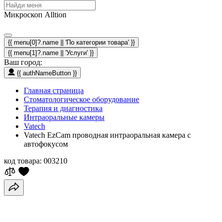
Микроскоп Alltion
{{ menu[0]?.name || 'По категории товара' }}
{{ menu[1]?.name || 'Услуги' }}
Ваш город:
{{ authNameButton }}
Главная страница
Стоматологическое оборудование
Терапия и диагностика
Интраоральные камеры
Vatech
Vatech EzCam проводная интраоральная камера с
автофокусом
код товара:
003210