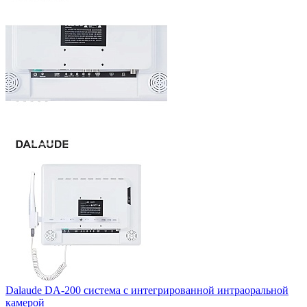
Dalaude DA-200 система с интегрированной интраоральной
камерой