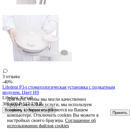
3 отзыва
-40%
Lifedent P3-t стоматологическая установка с подкатным
модулем. Цвет H9
Lifedent,
Китай
Для того, чтобы мы могли качественно
309 600 ₽
517 735 ₽
предоставить Вам услуги, мы используем
cookies, которые сохраняются на Вашем
В корзину
Запросить КП
Принять
компьютере. Отключить cookies Вы можете в
настройках своего браузера.
Соглашение об
использовании файлов cookies