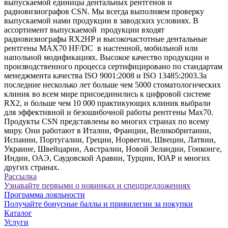
выпускаемой единицы дентальных рентгенов и
радиовизиографов CSN. Мы всегда выполняем проверку
выпускаемой нами продукции в заводских условиях. В
ассортимент выпускаемой продукции входят
радиовизиографы RX2HP и высокочастотные дентальные
рентгены MAX70 HF/DC в настенной, мобильной или
напольной модификациях. Высокое качество продукции и
производственного процесса сертифицировано по стандартам
менеджмента качества ISO 9001:2008 и ISO 13485:2003.За
последние несколько лет больше чем 5000 стоматологических
клиник во всем мире присоединились к цифровой системе
RX2, и больше чем 10 000 практикующих клиник выбрали
для эффективной и безошибочной работы рентгены Max70.
Продукты CSN представлены во многих странах по всему
миру. Они работают в Италии, Франции, Великобритании,
Испании, Португалии, Греции, Норвегии, Швеции, Латвии,
Украине, Швейцарии, Австралии, Новой Зеландии, Гонконге,
Индии, ОАЭ, Саудовской Аравии, Турции, ЮАР и многих
других странах.
Рассылка
Узнавайте первыми о новинках и спецпредложениях
Программа лояльности
Получайте бонусные баллы и привилегии за покупки
Каталог
Услуги