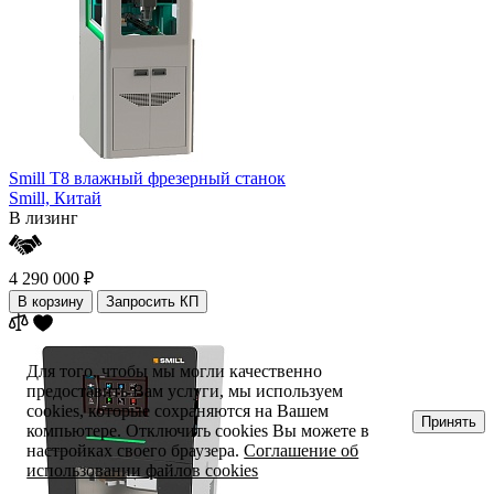
Smill T8 влажный фрезерный станок
Smill,
Китай
В лизинг
4 290 000 ₽
В корзину
Запросить КП
Для того, чтобы мы могли качественно
предоставить Вам услуги, мы используем
cookies, которые сохраняются на Вашем
Принять
компьютере. Отключить cookies Вы можете в
настройках своего браузера.
Соглашение об
использовании файлов cookies