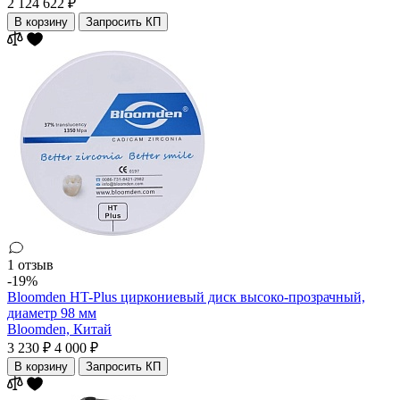
2 124 622 ₽
В корзину
Запросить КП
1 отзыв
-19%
Bloomden HT-Plus циркониевый диск высоко-прозрачный,
диаметр 98 мм
Bloomden,
Китай
3 230 ₽
4 000 ₽
В корзину
Запросить КП