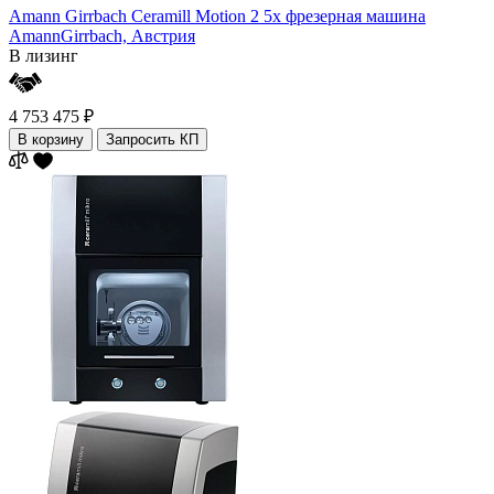
Amann Girrbach Ceramill Motion 2 5x фрезерная машина
AmannGirrbach,
Австрия
В лизинг
4 753 475 ₽
В корзину
Запросить КП