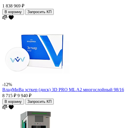
1 838 969 ₽
В корзину
Запросить КП
-12%
ВладМиВа эсткер (диск) 3D PRO ML A2 многослойный 98/16
8 715 ₽
9 940 ₽
В корзину
Запросить КП