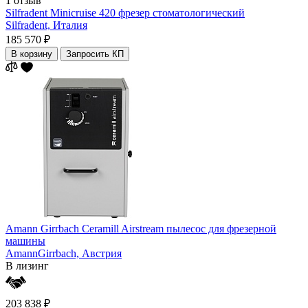
1 отзыв
Silfradent Minicruise 420 фрезер стоматологический
Silfradent,
Италия
185 570 ₽
В корзину
Запросить КП
Amann Girrbach Ceramill Airstream пылесос для фрезерной
машины
AmannGirrbach,
Австрия
В лизинг
203 838 ₽