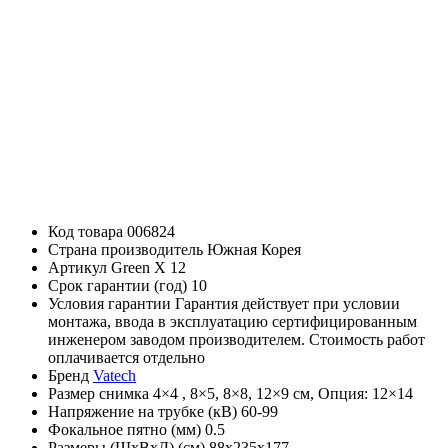
Код товара
006824
Страна производитель
Южная Корея
Артикул
Green X 12
Срок гарантии (год)
10
Условия гарантии
Гарантия действует при условии
монтажа, ввода в эксплуатацию сертифицированным
инженером заводом производителем. Cтоимость работ
оплачивается отдельно
Бренд
Vatech
Размер снимка
4×4 , 8×5, 8×8, 12×9 см, Опция: 12×14
Напряжение на трубке (кВ)
60-99
Фокальное пятно (мм)
0.5
Размеры (ШхВхД) (см)
88х235х177