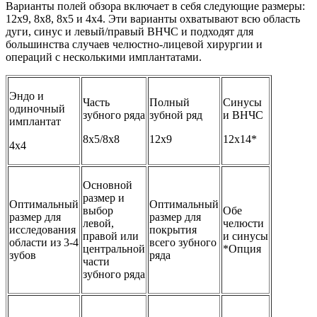
Варианты полей обзора включает в себя следующие размеры:
12x9, 8x8, 8x5 и 4x4. Эти варианты охватывают всю область
дуги, синус и левый/правый ВНЧС и подходят для
большинства случаев челюстно-лицевой хирургии и
операций с несколькими имплантатами.
Эндо и
Часть
Полный
Синусы
одиночный
зубного ряда
зубной ряд
и ВНЧС
имплантат
8x5/8x8
12x9
12x14*
4x4
Основной
размер и
Оптимальный
Оптимальный
выбор
Обе
размер для
размер для
левой,
челюсти
исследования
покрытия
правой или
и синусы
области из 3-4
всего зубного
центральной
*Опция
зубов
ряда
части
зубного ряда