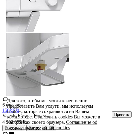
Для того, чтобы мы могли качественно
6 отзывов
предоставить Вам услуги, мы используем
150х300
cookies, которые сохраняются на Вашем
Принять
Vatech,
Южная Корея
компьютере. Отключить cookies Вы можете в
4 902 885 ₽
настройках своего браузера.
Соглашение об
использовании файлов cookies
В корзину
Запросить КП