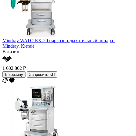
Mindray WATO EX-20 наркозно-дыхательный аппарат
Mindray,
Китай
В лизинг
1 602 862 ₽
В корзину
Запросить КП