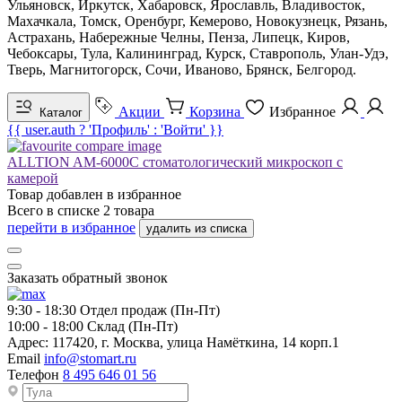
Ульяновск, Иркутск, Хабаровск, Ярославль, Владивосток,
Махачкала, Томск, Оренбург, Кемерово, Новокузнецк, Рязань,
Астрахань, Набережные Челны, Пенза, Липецк, Киров,
Чебоксары, Тула, Калининград, Курск, Ставрополь, Улан-Удэ,
Тверь, Магнитогорск, Сочи, Иваново, Брянск, Белгород.
Акции
Корзина
Избранное
Каталог
{{ user.auth ? 'Профиль' : 'Войти' }}
ALLTION AM-6000C стоматологический микроскоп с
камерой
Товар добавлен в
избранное
Всего в списке
2
товара
перейти в избранное
удалить из списка
Заказать обратный звонок
9:30 - 18:30
Отдел продаж (Пн-Пт)
10:00 - 18:00
Склад (Пн-Пт)
Адрес:
117420, г. Москва, улица Намёткина, 14 корп.1
Email
info@stomart.ru
Телефон
8 495 646 01 56