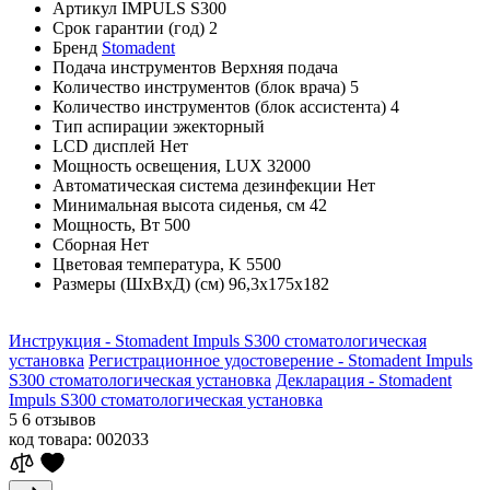
Артикул
IMPULS S300
Срок гарантии (год)
2
Бренд
Stomadent
Подача инструментов
Верхняя подача
Количество инструментов (блок врача)
5
Количество инструментов (блок ассистента)
4
Тип аспирации
эжекторный
LCD дисплей
Нет
Мощность освещения, LUX
32000
Автоматическая система дезинфекции
Нет
Минимальная высота сиденья, см
42
Мощность, Вт
500
Сборная
Нет
Цветовая температура, K
5500
Размеры (ШхВхД) (см)
96,3х175х182
Инструкция - Stomadent Impuls S300 стоматологическая
установка
Регистрационное удостоверение - Stomadent Impuls
S300 стоматологическая установка
Декларация - Stomadent
Impuls S300 стоматологическая установка
5
6 отзывов
код товара:
002033