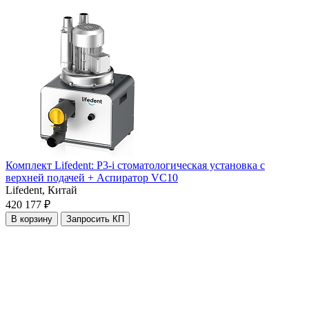
Комплект Lifedent: P3-i стоматологическая установка с
верхней подачей + Аспиратор VC10
Lifedent,
Китай
420 177 ₽
В корзину
Запросить КП