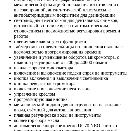
механической фиксацией положения изготовлен из
высокопрочной, антистатической пластмассы, с
антибактерицидным покрытием для дезинфекции
светодиодный негатоскоп для дентальных снимков,
встроенный в столике врача с автоматическим
отключением и возможностью регулировки времени
работы
плёночная клавиатура с функциями
таймер смыва плевательницы и наполнения стакана с
возможностью программирования времени
увеличение и уменьшение оборотов микромотора, с
плавной регулировкой от 200 до 40000 об/мин
шкала скорости микромотора
включение и выключение подачи спрея на инструменты
кнопка включения и выключения светильника
кнопка реверса электромотора
включение и выключение негатоскопа
управление креслом
программирующая кнопка
металлический поддон для инструментов на столике
врача, съёмный для автоклавирования
плавная регулировка воды на инструменты
коллектор сбора масла
анатомическое широкое кресло DC70 NEO с пятью
программами для смены положения (опционально)