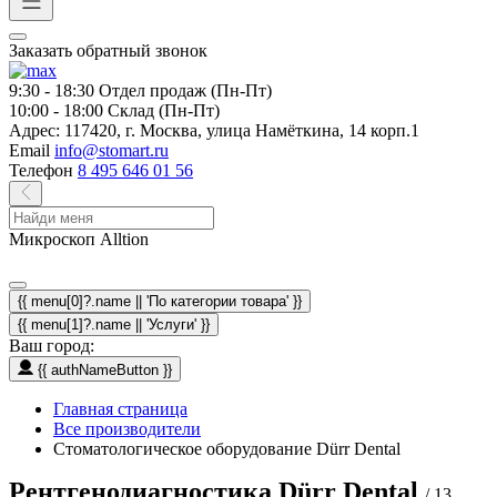
Заказать обратный звонок
9:30 - 18:30
Отдел продаж (Пн-Пт)
10:00 - 18:00
Склад (Пн-Пт)
Адрес:
117420, г. Москва, улица Намёткина, 14 корп.1
Email
info@stomart.ru
Телефон
8 495 646 01 56
Микроскоп Alltion
{{ menu[0]?.name || 'По категории товара' }}
{{ menu[1]?.name || 'Услуги' }}
Ваш город:
{{ authNameButton }}
Главная страница
Все производители
Стоматологическое оборудование Dürr Dental
Рентгенодиагностика Dürr Dental
/ 13