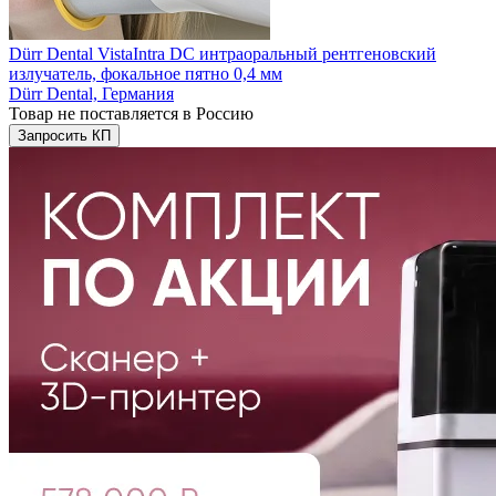
Dürr Dental VistaIntra DC интраоральный рентгеновский
излучатель, фокальное пятно 0,4 мм
Dürr Dental,
Германия
Товар не поставляется в Россию
Запросить КП