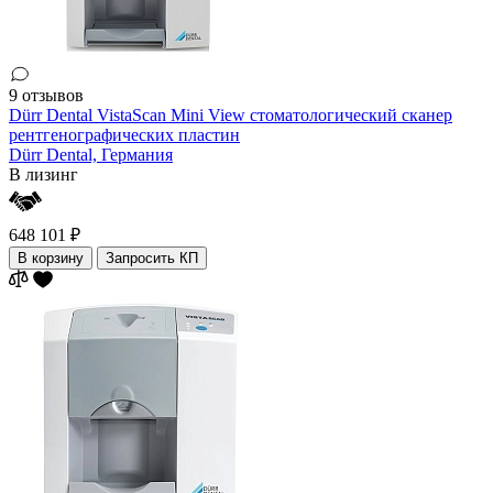
9 отзывов
Dürr Dental VistaScan Mini View стоматологический сканер
рентгенографических пластин
Dürr Dental,
Германия
В лизинг
648 101 ₽
В корзину
Запросить КП