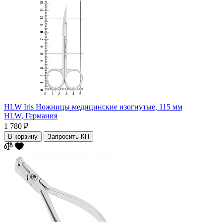
HLW Iris Ножницы медицинские изогнутые, 115 мм
HLW,
Германия
1 780 ₽
В корзину
Запросить КП