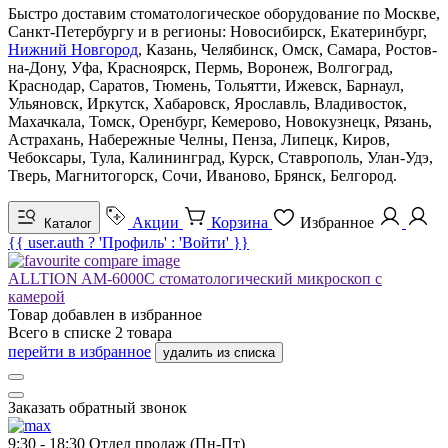
Быстро доставим стоматологическое оборудование по Москве,
Санкт-Петербургу и в регионы: Новосибирск, Екатеринбург,
Нижний Новгород
, Казань, Челябинск, Омск, Самара, Ростов-
на-Дону, Уфа, Красноярск, Пермь, Воронеж, Волгоград,
Краснодар, Саратов, Тюмень, Тольятти, Ижевск, Барнаул,
Ульяновск, Иркутск, Хабаровск, Ярославль, Владивосток,
Махачкала, Томск, Оренбург, Кемерово, Новокузнецк, Рязань,
Астрахань, Набережные Челны, Пенза, Липецк, Киров,
Чебоксары, Тула, Калининград, Курск, Ставрополь, Улан-Удэ,
Тверь, Магнитогорск, Сочи, Иваново, Брянск, Белгород.
Акции
Корзина
Избранное
Каталог
{{ user.auth ? 'Профиль' : 'Войти' }}
ALLTION AM-6000C стоматологический микроскоп с
камерой
Товар добавлен в
избранное
Всего в списке
2
товара
перейти в избранное
удалить из списка
Заказать обратный звонок
9:30 - 18:30
Отдел продаж (Пн-Пт)