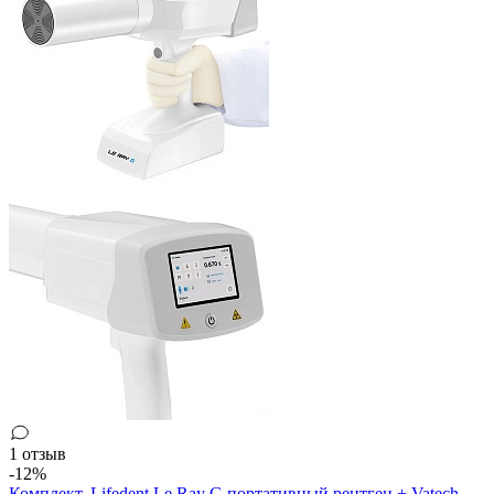
1 отзыв
-12%
Комплект. Lifedent Le Ray G портативный рентген + Vatech