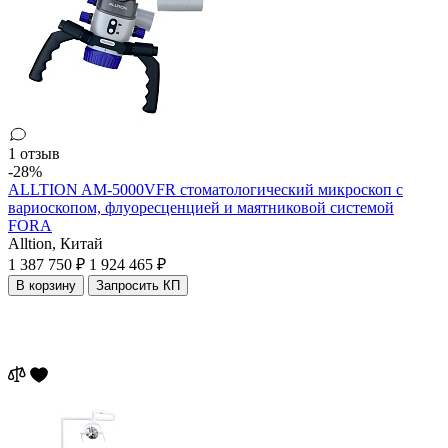
1 отзыв
-28%
ALLTION AM-5000VFR стоматологический микроскоп с
вариоскопом, флуоресценцией и маятниковой системой
FORA
Alltion,
Китай
1 387 750 ₽
1 924 465 ₽
В корзину
Запросить КП