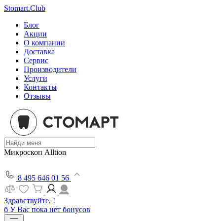
Stomart.Club
Блог
Акции
О компании
Доставка
Сервис
Производители
Услуги
Контакты
Отзывы
Микроскоп Alltion
8 495 646 01 56
Здравствуйте, !
б
У Вас пока нет бонусов