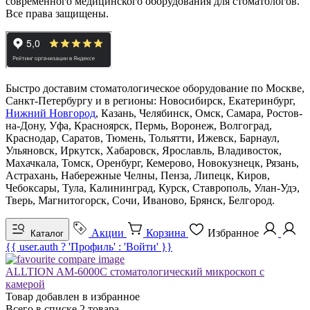
современного медицинского оборудования для стоматологов.
Все права защищены.
Быстро доставим стоматологическое оборудование по Москве,
Санкт-Петербургу и в регионы: Новосибирск, Екатеринбург,
Нижний Новгород
, Казань, Челябинск, Омск, Самара, Ростов-
на-Дону, Уфа, Красноярск, Пермь, Воронеж, Волгоград,
Краснодар, Саратов, Тюмень, Тольятти, Ижевск, Барнаул,
Ульяновск, Иркутск, Хабаровск, Ярославль, Владивосток,
Махачкала, Томск, Оренбург, Кемерово, Новокузнецк, Рязань,
Астрахань, Набережные Челны, Пенза, Липецк, Киров,
Чебоксары, Тула, Калининград, Курск, Ставрополь, Улан-Удэ,
Тверь, Магнитогорск, Сочи, Иваново, Брянск, Белгород.
Акции
Корзина
Избранное
Каталог
{{ user.auth ? 'Профиль' : 'Войти' }}
ALLTION AM-6000C стоматологический микроскоп с
камерой
Товар добавлен в
избранное
Всего в списке
2
товара