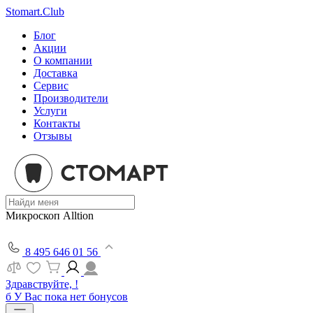
Stomart.Club
Блог
Акции
О компании
Доставка
Сервис
Производители
Услуги
Контакты
Отзывы
Микроскоп Alltion
8 495 646 01 56
Здравствуйте, !
б
У Вас пока нет бонусов