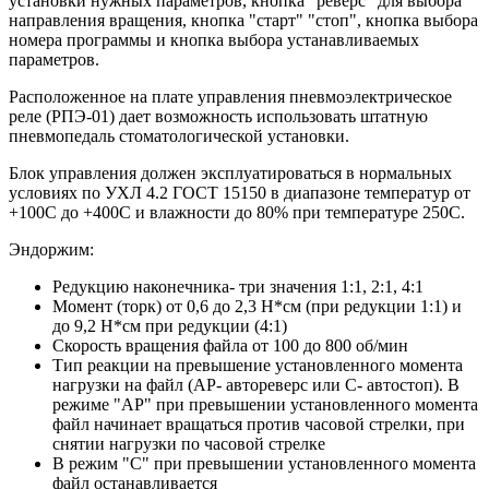
установки нужных параметров, кнопка "реверс" для выбора
направления вращения, кнопка "старт" "стоп", кнопка выбора
номера программы и кнопка выбора устанавливаемых
параметров.
Расположенное на плате управления пневмоэлектрическое
реле (РПЭ-01) дает возможность использовать штатную
пневмопедаль стоматологической установки.
Блок управления должен эксплуатироваться в нормальных
условиях по УХЛ 4.2 ГОСТ 15150 в диапазоне температур от
+100С до +400С и влажности до 80% при температуре 250С.
Эндоржим:
Редукцию наконечника- три значения 1:1, 2:1, 4:1
Момент (торк) от 0,6 до 2,3 Н*см (при редукции 1:1) и
до 9,2 Н*см при редукции (4:1)
Скорость вращения файла от 100 до 800 об/мин
Тип реакции на превышение установленного момента
нагрузки на файл (АР- автореверс или С- автостоп). В
режиме "АР" при превышении установленного момента
файл начинает вращаться против часовой стрелки, при
снятии нагрузки по часовой стрелке
В режим "С" при превышении установленного момента
файл останавливается