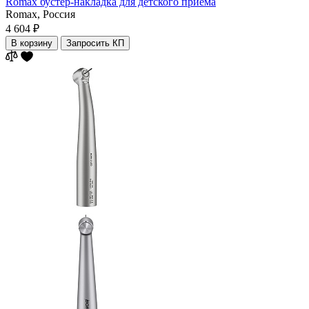
Romax бустер-накладка для детского приема
Romax,
Россия
4 604 ₽
В корзину
Запросить КП