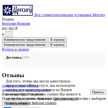
Все стоматологические установки Mercury
Подача
Верхняя
Нижняя
841 662 ₽
б
Коммерческое предложение
В корзину
Коммерческое предложение
В корзину
Купить в лизинг
Доставка,
Отзывы
Для того, чтобы мы могли качественно
сначала новые
оценка
предоставить Вам услуги, мы используем
задать вопрос
оставить отзыв
cookies, которые сохраняются на Вашем
Принять
Ваш отзыв будет первым
компьютере. Отключить cookies Вы можете в
Поделитесь опытом, помогите другим покупателям с выбором
настройках своего браузера.
Соглашение об
использовании файлов cookies
Оставить отзыв