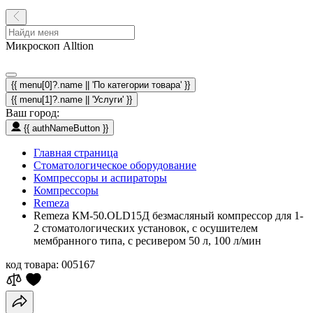
Микроскоп Alltion
{{ menu[0]?.name || 'По категории товара' }}
{{ menu[1]?.name || 'Услуги' }}
Ваш город:
{{ authNameButton }}
Главная страница
Стоматологическое оборудование
Компрессоры и аспираторы
Компрессоры
Remeza
Remeza КМ-50.OLD15Д безмасляный компрессор для 1-
2 стоматологических установок, с осушителем
мембранного типа, с ресивером 50 л, 100 л/мин
код товара:
005167