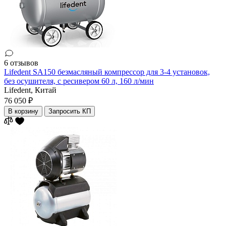
6 отзывов
Lifedent SA150 безмасляный компрессор для 3-4 установок,
без осушителя, с ресивером 60 л, 160 л/мин
Lifedent,
Китай
76 050 ₽
В корзину
Запросить КП