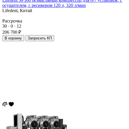
Lifedent SP300 безмасляный компрессор для 6-7 установок, с
осушителем, с ресивером 120 л, 320 л/мин
Lifedent,
Китай
Рассрочка
30 · 0 · 12
206 700 ₽
В корзину
Запросить КП