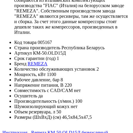
собираются из итальянских комплектующих
производства "FIAC" (Италия) на белорусском заводе
"REMEZA". Собственным производством завода
"REMEZA" являются ресиверы, там же осуществляется
и сборка. За счет этого данные компрессоры стоят
дешевле таких же компрессоров, произведенных в
Италии.
Код товара
005167
Страна производитель
Республика Беларусь
Артикул
КМ-50.OLD15Д
Срок гарантии (год)
1
Бренд
REMEZA
Количество обслуживающих установок
2
Мощность, кВт
1100
Рабочее давление, бар
8
Напряжение питания, В
220
Совместимость с CAD/CAM
нет
Осушитель
да
Производительность (л/мин.)
100
Шумоизолирующий кожух
нет
Объем резервуара, л
50
Размеры (ШхВхД) (см)
46,5х84,5х47,5
Инструкция - Remeza КМ-50.OLD15Д безмасляный