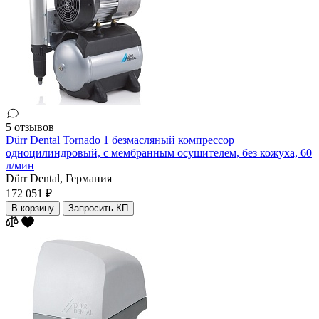
5 отзывов
Dürr Dental Tornado 1 безмасляный компрессор
одноцилиндровый, с мембранным осушителем, без кожуха, 60
л/мин
Dürr Dental,
Германия
172 051 ₽
В корзину
Запросить КП