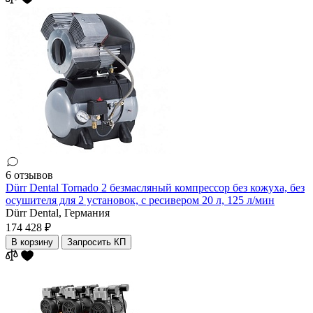
6 отзывов
Dürr Dental Tornado 2 безмасляный компрессор без кожуха, без
осушителя для 2 установок, с ресивером 20 л, 125 л/мин
Dürr Dental,
Германия
174 428 ₽
В корзину
Запросить КП