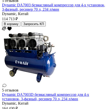
5 отзывов
Dynamic DA7003 безмасляный компрессор для 4-х установок,
3-фазный, ресивер 70 л, 234 л/мин
Dynamic,
Китай
114 713 ₽
В корзину
Запросить КП
5 отзывов
Dynamic DA7003D безмасляный компрессор для 4-х
установок, 3-фазный, ресивер 70 л, 234 л/мин
Dynamic,
Китай
164 430 ₽