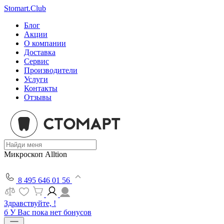
Stomart.Club
Блог
Акции
О компании
Доставка
Сервис
Производители
Услуги
Контакты
Отзывы
Микроскоп Alltion
8 495 646 01 56
Здравствуйте, !
б
У Вас пока нет бонусов