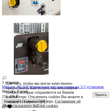
5 отзывов
Для того, чтобы мы могли качественно
Mercury JW-Х03 стоматологическая помпа на 3-5 установок
предоставить Вам услуги, мы используем
Mercury,
Китай
cookies, которые сохраняются на Вашем
Принять
151 470 ₽
компьютере. Отключить cookies Вы можете в
настройках своего браузера.
Соглашение об
В корзину
Запросить КП
использовании файлов cookies