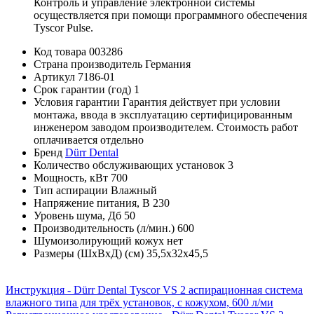
Контроль и управление электронной системы
осуществляется при помощи программного обеспечения
Tyscor Pulse.
Код товара
003286
Страна производитель
Германия
Артикул
7186-01
Срок гарантии (год)
1
Условия гарантии
Гарантия действует при условии
монтажа, ввода в эксплуатацию сертифицированным
инженером заводом производителем. Cтоимость работ
оплачивается отдельно
Бренд
Dürr Dental
Количество обслуживающих установок
3
Мощность, кВт
700
Тип аспирации
Влажный
Напряжение питания, В
230
Уровень шума, Дб
50
Производительность (л/мин.)
600
Шумоизолирующий кожух
нет
Размеры (ШхВхД) (см)
35,5x32х45,5
Инструкция - Dürr Dental Tyscor VS 2 аспирационная система
влажного типа для трёх установок, с кожухом, 600 л/ми