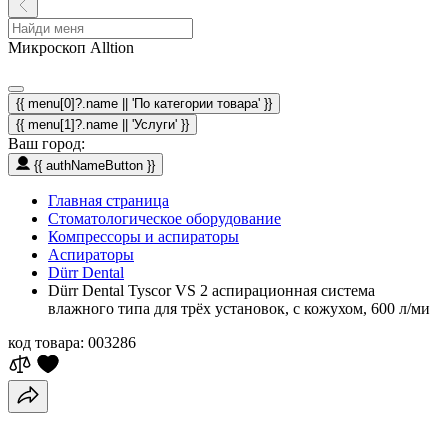
Микроскоп Alltion
{{ menu[0]?.name || 'По категории товара' }}
{{ menu[1]?.name || 'Услуги' }}
Ваш город:
{{ authNameButton }}
Главная страница
Стоматологическое оборудование
Компрессоры и аспираторы
Аспираторы
Dürr Dental
Dürr Dental Tyscor VS 2 аспирационная система
влажного типа для трёх установок, с кожухом, 600 л/ми
код товара:
003286