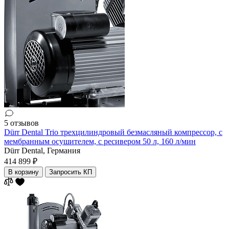
5 отзывов
Dürr Dental Trio трехцилиндровый безмасляный компрессор, c
мембранным осушителем, с ресивером 50 л, 160 л/мин
Dürr Dental,
Германия
414 899 ₽
В корзину
Запросить КП