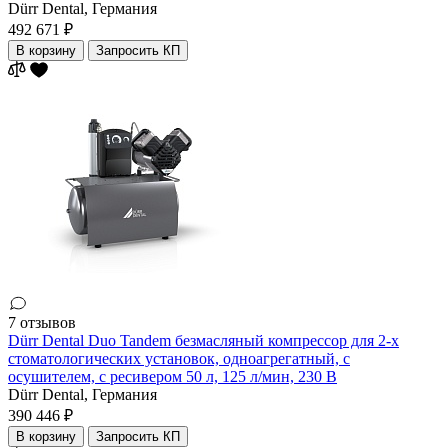
Dürr Dental,
Германия
492 671 ₽
В корзину
Запросить КП
7 отзывов
Dürr Dental Duo Tandem безмасляный компрессор для 2-х
стоматологических установок, одноагрегатный, с
осушителем, с ресивером 50 л, 125 л/мин, 230 В
Dürr Dental,
Германия
390 446 ₽
В корзину
Запросить КП