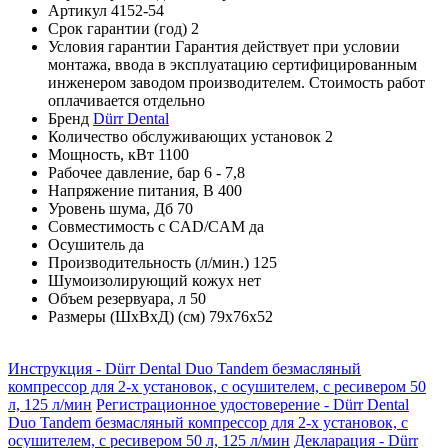
Артикул
4152-54
Срок гарантии (год)
2
Условия гарантии
Гарантия действует при условии
монтажа, ввода в эксплуатацию сертифицированным
инженером заводом производителем. Cтоимость работ
оплачивается отдельно
Бренд
Dürr Dental
Количество обслуживающих установок
2
Мощность, кВт
1100
Рабочее давление, бар
6 - 7,8
Напряжение питания, В
400
Уровень шума, Дб
70
Совместимость с CAD/CAM
да
Осушитель
да
Производительность (л/мин.)
125
Шумоизолирующий кожух
нет
Объем резервуара, л
50
Размеры (ШхВхД) (см)
79х76х52
Инструкция - Dürr Dental Duo Tandem безмасляный
компрессор для 2-х установок, с осушителем, с ресивером 50
л, 125 л/мин
Регистрационное удостоверение - Dürr Dental
Duo Tandem безмасляный компрессор для 2-х установок, с
осушителем, с ресивером 50 л, 125 л/мин
Декларация - Dürr