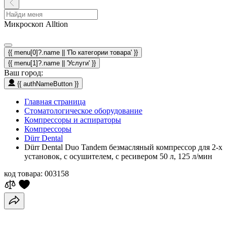
Микроскоп Alltion
{{ menu[0]?.name || 'По категории товара' }}
{{ menu[1]?.name || 'Услуги' }}
Ваш город:
{{ authNameButton }}
Главная страница
Стоматологическое оборудование
Компрессоры и аспираторы
Компрессоры
Dürr Dental
Dürr Dental Duo Tandem безмасляный компрессор для 2-х
установок, с осушителем, с ресивером 50 л, 125 л/мин
код товара:
003158