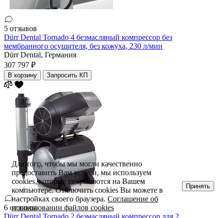
5 отзывов
Dürr Dental Tornado 4 безмасляный компрессор без
мембранного осушителя, без кожуха, 230 л/мин
Dürr Dental,
Германия
307 797 ₽
В корзину
Запросить КП
Для того, чтобы мы могли качественно
предоставить Вам услуги, мы используем
cookies, которые сохраняются на Вашем
Принять
компьютере. Отключить cookies Вы можете в
настройках своего браузера.
Соглашение об
использовании файлов cookies
6 отзывов
Dürr Dental Tornado 2 безмасляный компрессор для 2