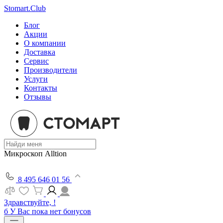
Stomart.Club
Блог
Акции
О компании
Доставка
Сервис
Производители
Услуги
Контакты
Отзывы
Микроскоп Alltion
8 495 646 01 56
Здравствуйте, !
б
У Вас пока нет бонусов