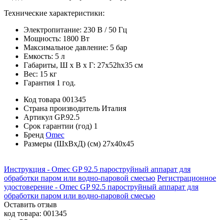
Технические характеристики:
Электропитание: 230 В / 50 Гц
Мощность: 1800 Вт
Максимальное давление: 5 бар
Емкость: 5 л
Габариты, Ш х В х Г: 27x52hx35 см
Вес: 15 кг
Гарантия 1 год.
Код товара
001345
Страна производитель
Италия
Артикул
GP.92.5
Срок гарантии (год)
1
Бренд
Omec
Размеры (ШхВхД) (см)
27х40х45
Инструкция - Omec GP 92.5 пароструйный аппарат для
обработки паром или водно-паровой смесью
Регистрационное
удостоверение - Omec GP 92.5 пароструйный аппарат для
обработки паром или водно-паровой смесью
Оставить отзыв
код товара:
001345