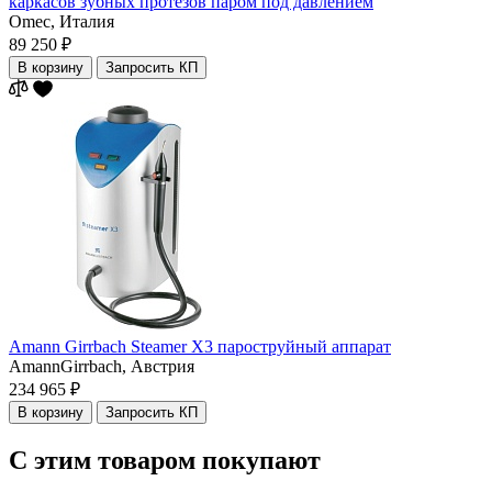
каркасов зубных протезов паром под давлением
Omec,
Италия
89 250 ₽
В корзину
Запросить КП
Amann Girrbach Steamer X3 пароструйный аппарат
AmannGirrbach,
Австрия
234 965 ₽
В корзину
Запросить КП
С этим товаром покупают