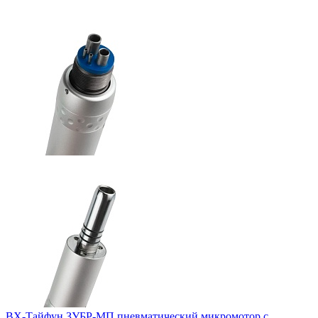
ВХ-Тайфун ЗУБР-МП пневматический микромотор с