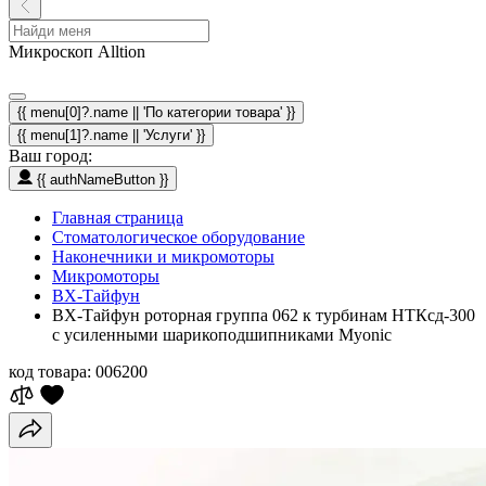
Микроскоп Alltion
{{ menu[0]?.name || 'По категории товара' }}
{{ menu[1]?.name || 'Услуги' }}
Ваш город:
{{ authNameButton }}
Главная страница
Стоматологическое оборудование
Наконечники и микромоторы
Микромоторы
ВХ-Тайфун
ВХ-Тайфун роторная группа 062 к турбинам НТКсд-300
с усиленными шарикоподшипниками Myonic
код товара:
006200