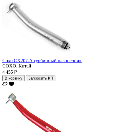
Coxo CX207-A турбинный наконечник
COXO,
Китай
4 455 ₽
В корзину
Запросить КП