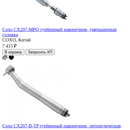
Coxo CX207-MPQ турбинный наконечник, уменьшенная
головка
COXO,
Китай
7 415 ₽
В корзину
Запросить КП
Coxo CX207-B-TP турбинный наконечник, ортопедическая