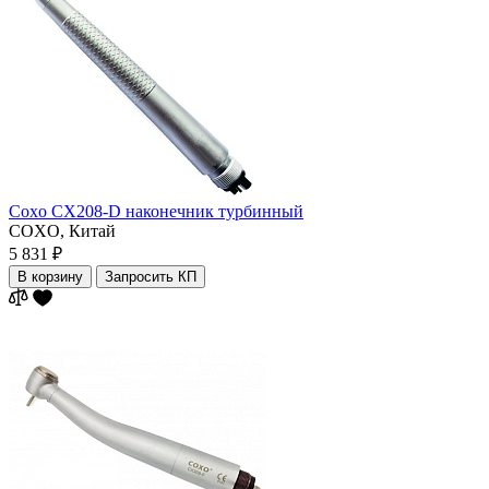
Coxo CX208-D наконечник турбинный
COXO,
Китай
5 831 ₽
В корзину
Запросить КП