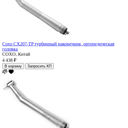
Coxo CX207-TP турбинный наконечник, ортопедическая
головка
COXO,
Китай
4 438 ₽
В корзину
Запросить КП