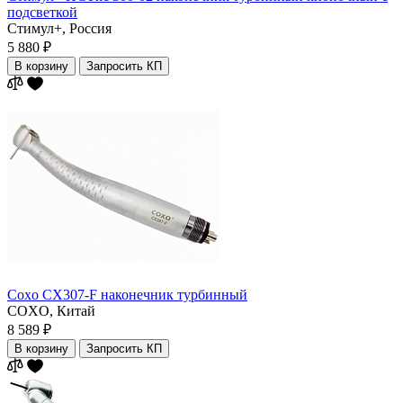
подсветкой
Стимул+,
Россия
5 880 ₽
В корзину
Запросить КП
Coxo CX307-F наконечник турбинный
COXO,
Китай
8 589 ₽
В корзину
Запросить КП