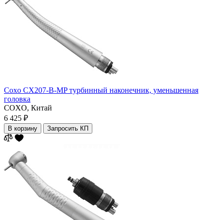
Coxo CX207-B-MP турбинный наконечник, уменьшенная
головка
COXO,
Китай
6 425 ₽
В корзину
Запросить КП