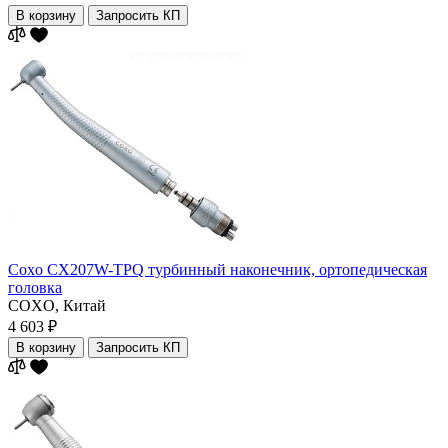
В корзину
Запросить КП
Coxo CX207W-TPQ турбинный наконечник, ортопедическая
головка
COXO,
Китай
4 603 ₽
В корзину
Запросить КП