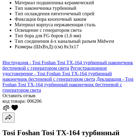
Материал подшипника
керамический
Тип наконечника
турбинный
Тип охлаждения
пятиточечный спрей
Фиксация бора
кнопочный зажим
Материал корпуса
нержавеющая сталь
Освещение
с генератором света
Тип бора
для FG боров (1,6 мм)
Тип соединения
4-х канальный разъем Midwest
Размеры (ШхВхД) (см)
8х3х17
Инструкция - Tosi Foshan Tosi TX-164 турбинный наконечник
бестеневой с генератором света
Регистрационное
удостоверение - Tosi Foshan Tosi TX-164 турбинный
наконечник бестеневой с генератором света
Декларация - Tosi
Foshan Tosi TX-164 турбинный наконечник бестеневой с
генератором света
Оставить отзыв
код товара:
006206
Tosi Foshan Tosi TX-164 турбинный