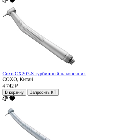
Coxo CX207-S турбинный наконечник
COXO,
Китай
4 742 ₽
В корзину
Запросить КП