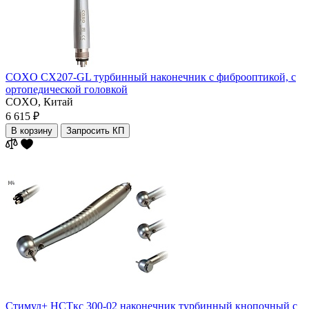
COXO CX207-GL турбинный наконечник с фиброоптикой, с
ортопедической головкой
COXO,
Китай
6 615 ₽
В корзину
Запросить КП
Стимул+ НСТкс 300-02 наконечник турбинный кнопочный с