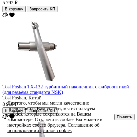
5 792 ₽
В корзину
Запросить КП
Tosi Foshan TX-132 турбинный наконечник с фиброоптикой
(для разъёма стандарта NSK)
Tosi Foshan,
Китай
Для того, чтобы мы могли качественно
8 910 ₽
предоставить Вам услуги, мы используем
В корзину
Запросить КП
cookies, которые сохраняются на Вашем
Принять
компьютере. Отключить cookies Вы можете в
настройках своего браузера.
Соглашение об
использовании файлов cookies