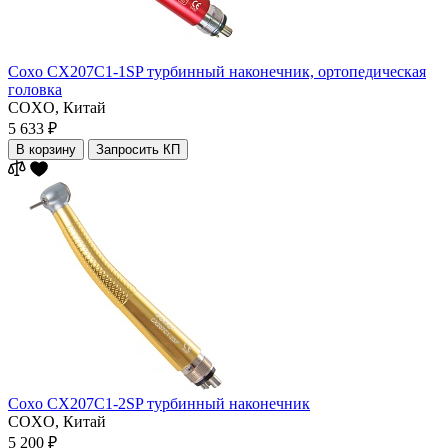
Coxo CX207C1-1SP турбинный наконечник, ортопедическая
головка
COXO,
Китай
5 633 ₽
В корзину
Запросить КП
Coxo CX207C1-2SP турбинный наконечник
COXO,
Китай
5 200 ₽