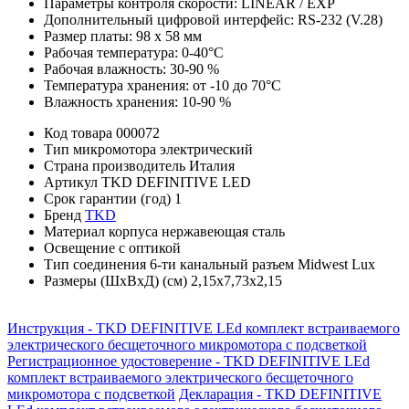
Параметры контроля скорости: LINEAR / EXP
Дополнительный цифровой интерфейс: RS-232 (V.28)
Размер платы: 98 x 58 мм
Рабочая температура: 0-40°C
Рабочая влажность: 30-90 %
Температура хранения: от -10 до 70°C
Влажность хранения: 10-90 %
Код товара
000072
Тип микромотора
электрический
Страна производитель
Италия
Артикул
TKD DEFINITIVE LED
Срок гарантии (год)
1
Бренд
TKD
Материал корпуса
нержавеющая сталь
Освещение
с оптикой
Тип соединения
6-ти канальный разъем Midwest Lux
Размеры (ШхВхД) (см)
2,15х7,73х2,15
Инструкция - TKD DEFINITIVE LEd комплект встраиваемого
электрического бесщеточного микромотора с подсветкой
Регистрационное удостоверение - TKD DEFINITIVE LEd
комплект встраиваемого электрического бесщеточного
микромотора с подсветкой
Декларация - TKD DEFINITIVE