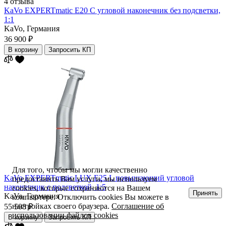
4 отзыва
KaVo EXPERTmatic E20 С угловой наконечник без подсветки,
1:1
KaVo,
Германия
36 900 ₽
В корзину
Запросить КП
Для того, чтобы мы могли качественно
KaVo EXPERTmatic LUX E25 L повышающий угловой
предоставить Вам услуги, мы используем
наконечник с подсветкой, 1:5
cookies, которые сохраняются на Вашем
Принять
KaVo,
Германия
компьютере. Отключить cookies Вы можете в
настройках своего браузера.
Соглашение об
55 508 ₽
использовании файлов cookies
В корзину
Запросить КП