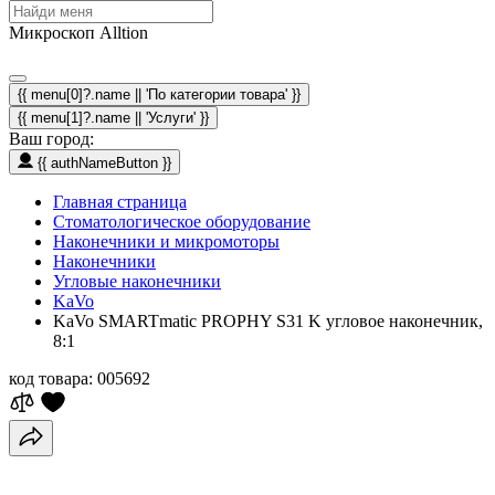
Микроскоп Alltion
{{ menu[0]?.name || 'По категории товара' }}
{{ menu[1]?.name || 'Услуги' }}
Ваш город:
{{ authNameButton }}
Главная страница
Стоматологическое оборудование
Наконечники и микромоторы
Наконечники
Угловые наконечники
KaVo
KaVo SMARTmatic PROPHY S31 K угловое наконечник,
8:1
код товара:
005692