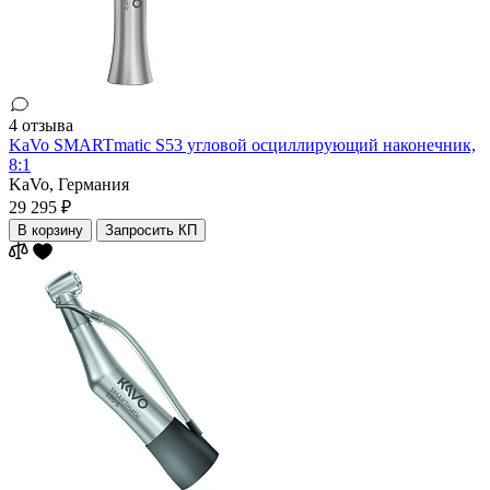
4 отзыва
KaVo SMARTmatic S53 угловой осциллирующий наконечник,
8:1
KaVo,
Германия
29 295 ₽
В корзину
Запросить КП