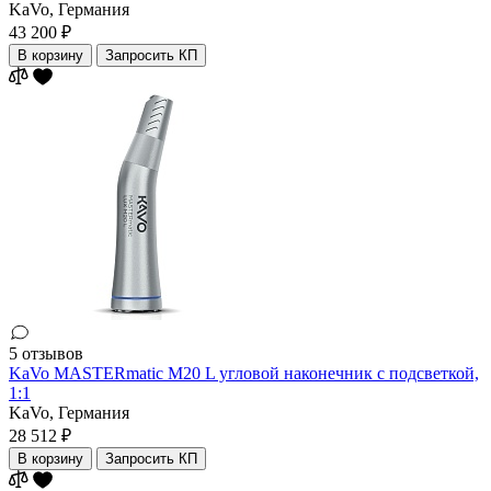
KaVo,
Германия
43 200 ₽
В корзину
Запросить КП
5 отзывов
KaVo MASTERmatic M20 L угловой наконечник с подсветкой,
1:1
KaVo,
Германия
28 512 ₽
В корзину
Запросить КП