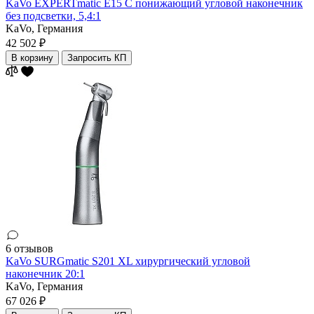
KaVo EXPERTmatic E15 C понижающий угловой наконечник
без подсветки, 5,4:1
KaVo,
Германия
42 502 ₽
В корзину
Запросить КП
6 отзывов
KaVo SURGmatic S201 XL хирургический угловой
наконечник 20:1
KaVo,
Германия
67 026 ₽