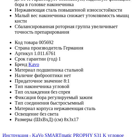
бора в головке наконечника
Нержавеющая сталь повышенной износостойкости
Малый вес наконечника снижает утомляимость мышц
кисти
Сбалансированная роторная группа увеличивает
точность препарирования
Код товара
005692
Страна производитель
Германия
Артикул
1.011.6761
Срок гарантии (год)
1
Бренд
Kavo
Материал подшипника
стальной
Наличие фиброоптики
нет
Придаточное значение
8:1
Тип наконечника
угловой
Тип охлаждения
без спрея
Фиксация бора
регулируемый зажим
Тип соединения
быстросъемный
Материал корпуса
нержавеющая сталь
Освещение
без света
Размеры (ШхВхД) (см)
8х3х17
Инструкция - KaVo SMARTmatic PROPHY S31 K угловое