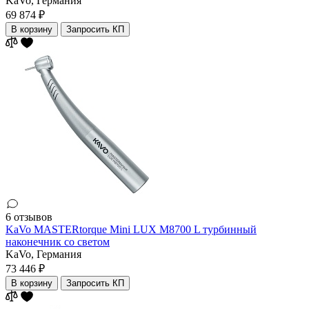
KaVo,
Германия
69 874 ₽
В корзину
Запросить КП
6 отзывов
KaVo MASTERtorque Mini LUX M8700 L турбинный
наконечник со светом
KaVo,
Германия
73 446 ₽
В корзину
Запросить КП