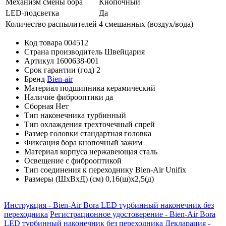
Механизм смены бора
Кнопочный
LED-подсветка
Да
Количество распылителей
4 смешанных (воздух/вода)
Код товара
004512
Страна производитель
Швейцария
Артикул
1600638-001
Срок гарантии (год)
2
Бренд
Bien-air
Материал подшипника
керамический
Наличие фиброоптики
да
Сборная
Нет
Тип наконечника
турбинный
Тип охлаждения
трехточечный спрей
Размер головки
стандартная головка
Фиксация бора
кнопочный зажим
Материал корпуса
нержавеющая сталь
Освещение
с фиброоптикой
Тип соединения
к переходнику Bien-Air Unifix
Размеры (ШхВхД) (см)
0,16(ш)х2,5(д)
Инструкция - Bien-Air Bora LED турбинный наконечник без
переходника
Регистрационное удостоверение - Bien-Air Bora
LED турбинный наконечник без переходника
Декларация -