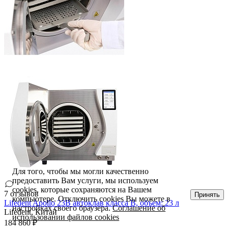
Для того, чтобы мы могли качественно
предоставить Вам услуги, мы используем
cookies, которые сохраняются на Вашем
7 отзывов
Принять
компьютере. Отключить cookies Вы можете в
Lifedent Apollo 23B автоклав класса В, объем: 23 л
настройках своего браузера.
Соглашение об
Lifedent,
Китай
использовании файлов cookies
184 860 ₽