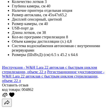
Количество лотков
3
Глубина камеры, см
40
Наличие принтера
отдельная опция
Размер автоклава, см
45x47x65,2
Дисплей
сенсорный, цветной
Размер камеры, см
40
USB-порт
да
Длина лотков, см
38
Кол-во программ стерилизации
8
Объем камеры дистилляции (л.)
4,8
Система водоснабжения
автономная с внутренними
резервуарами
Размеры (ШхВхД) (см)
6.5 х 45.2 х 64.6
Инструкция - W&H Lara 22 автоклав с быстрым циклом
стерилизации, объем: 22 л
Регистрационное удостоверение -
W&H Lara 22 автоклав с быстрым циклом стерилизации,
объем: 22 л
Оставить отзыв
код товара:
004862