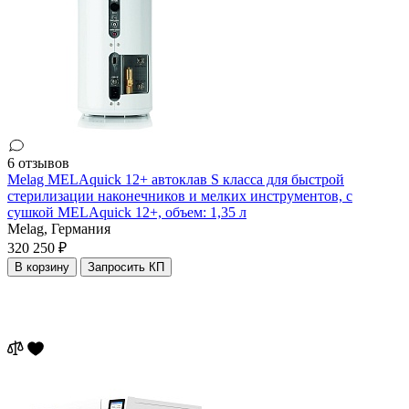
6 отзывов
Melag MELAquick 12+ автоклав S класса для быстрой
стерилизации наконечников и мелких инструментов, с
сушкой MELAquick 12+, объем: 1,35 л
Melag,
Германия
320 250 ₽
В корзину
Запросить КП