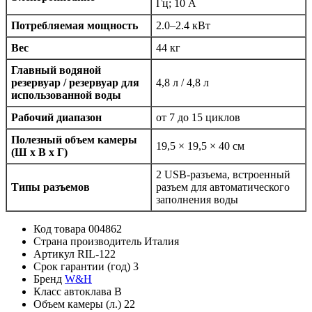
Гц; 10 А
Потребляемая мощность
2.0–2.4 кВт
Вес
44 кг
Главный водяной
резервуар / резервуар для
4,8 л / 4,8 л
использованной воды
Рабочий диапазон
от 7 до 15 циклов
Полезный объем камеры
19,5 × 19,5 × 40 см
(Ш х В х Г)
2 USB-разъема, встроенный
Типы разъемов
разъем для автоматического
заполнения воды
Код товара
004862
Страна производитель
Италия
Артикул
RIL-122
Срок гарантии (год)
3
Бренд
W&H
Класс автоклава
B
Объем камеры (л.)
22