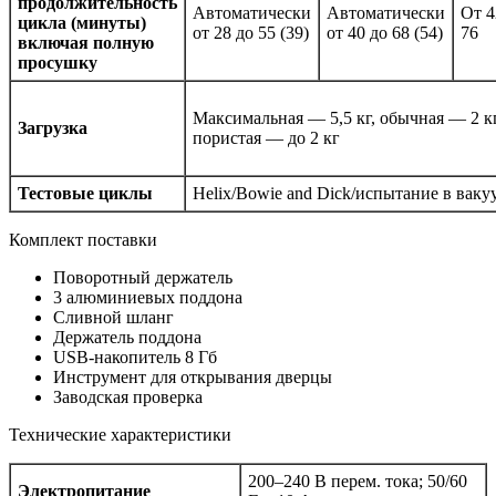
продолжительность
Автоматически
Автоматически
От 4
цикла (минуты)
от 28 до 55 (39)
от 40 до 68 (54)
76
включая полную
просушку
Максимальная — 5,5 кг, обычная — 2 кг
Загрузка
пористая — до 2 кг
Тестовые циклы
Helix/Bowie and Dick/испытание в ваку
Комплект поставки
Поворотный держатель
3 алюминиевых поддона
Сливной шланг
Держатель поддона
USB-накопитель 8 Гб
Инструмент для открывания дверцы
Заводская проверка
Технические характеристики
200–240 В перем. тока; 50/60
Электропитание