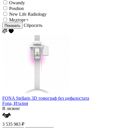
Owandy
Posdion
New Life Radiology
Медторг+
Сбросить
Показать
FОNA Stellaris 3D томограф без цефалостата
Fona,
Италия
В лизинг
3 535 983 ₽