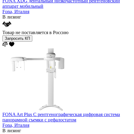
FONA XDG дентальный низкочастотный рентгеновский
аппарат мобильный
Fona,
Италия
В лизинг
Товар не поставляется в Россию
Запросить КП
FONA Art Plus C рентгенографическая цифровая система
панорамной съемки с цефалостатом
Fona,
Италия
В лизинг