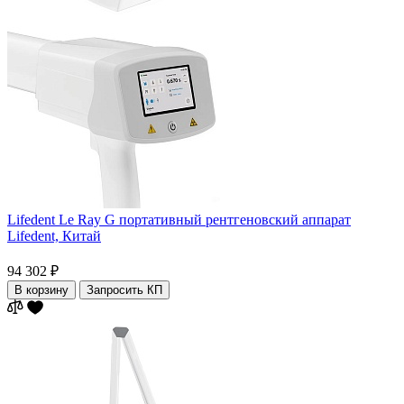
Lifedent Le Ray G портативный рентгеновский аппарат
Lifedent,
Китай
94 302 ₽
В корзину
Запросить КП