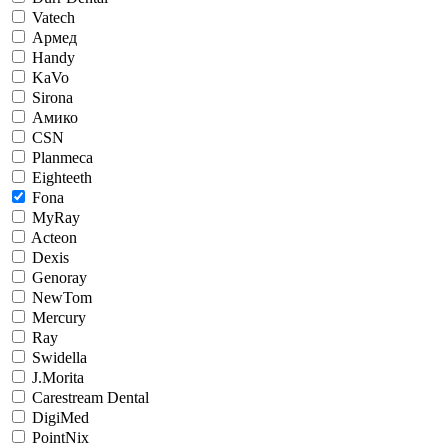
Vatech
Армед
Handy
KaVo
Sirona
Амико
CSN
Planmeca
Eighteeth
Fona
MyRay
Acteon
Dexis
Genoray
NewTom
Mercury
Ray
Swidella
J.Morita
Carestream Dental
DigiMed
PointNix