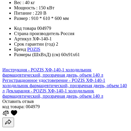
Вес : 40 кг
Мощность : 150 кВт
Питание : 220 В
Размер : 910 * 610 * 600 мм
Код товара
004979
Страна производитель
Россия
Артикул
ХФ-140-1
Срок гарантии (год)
2
Бренд
POZIS
Размеры (ШхВхД) (см)
60х91х61
Инструкция - POZIS ХФ-140-1 холодильник
фармацевтический, прозрачная дверь, объем 140 л
Регистрационное удостоверение - POZIS ХФ-140-1
холодильник фармацевтический, прозрачная дверь, объем 140
л
Декларация - POZIS ХФ-140-1 холодильник
фармацевтический, прозрачная дверь, объем 140 л
Оставить отзыв
код товара:
004979