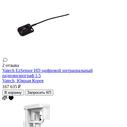
2 отзыва
Vatech EzSensor HD цифровой интраоральный
радиовизиограф 1.5
Vatech,
Южная Корея
167 635 ₽
В корзину
Запросить КП