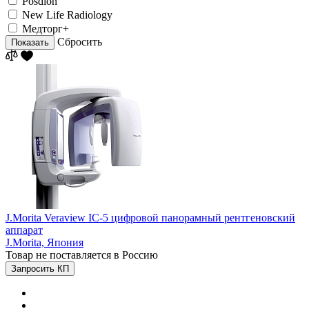
Posdion
New Life Radiology
Медторг+
Сбросить
Показать
J.Morita Veraview IC-5 цифровой панорамный рентгеновский
аппарат
J.Morita,
Япония
Товар не поставляется в Россию
Запросить КП