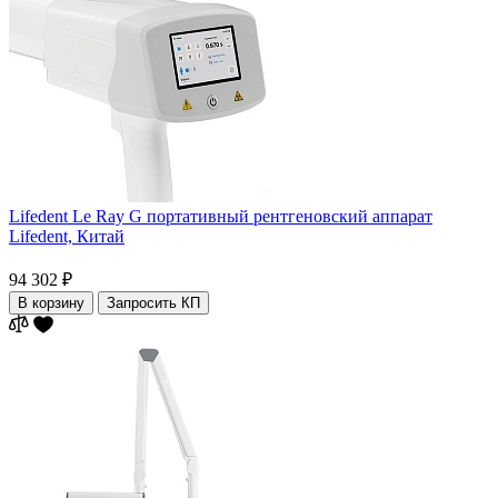
Lifedent Le Ray G портативный рентгеновский аппарат
Lifedent,
Китай
94 302 ₽
В корзину
Запросить КП