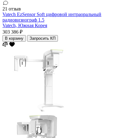
21 отзыв
Vatech EzSensor Soft цифровой интраоральный
радиовизиограф 1.5
Vatech,
Южная Корея
303 386 ₽
В корзину
Запросить КП