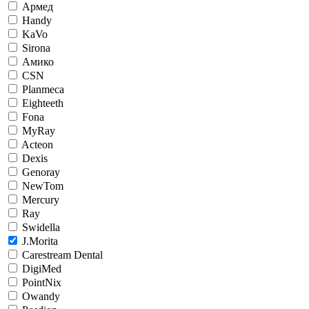
Армед
Handy
KaVo
Sirona
Амико
CSN
Planmeca
Eighteeth
Fona
MyRay
Acteon
Dexis
Genoray
NewTom
Mercury
Ray
Swidella
J.Morita
Carestream Dental
DigiMed
PointNix
Owandy