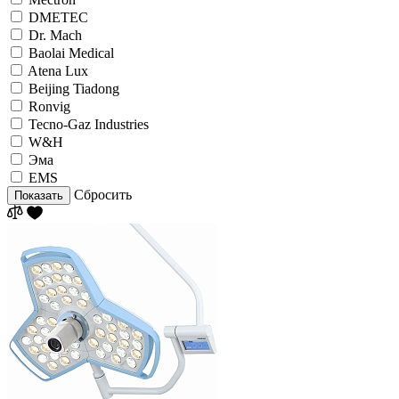
DMETEC
Dr. Mach
Baolai Medical
Atena Lux
Beijing Tiadong
Ronvig
Tecno-Gaz Industries
W&H
Эма
EMS
Сбросить
Показать