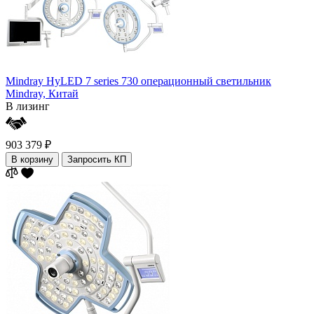
Mindray HyLED 7 series 730 операционный светильник
Mindray,
Китай
В лизинг
903 379 ₽
В корзину
Запросить КП