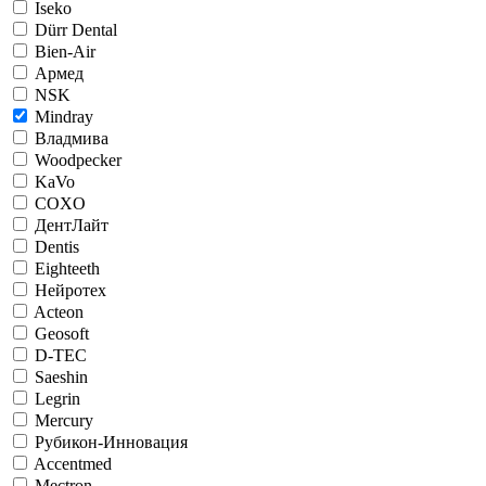
Iseko
Dürr Dental
Bien-Air
Армед
NSK
Mindray
Владмива
Woodpecker
KaVo
COXO
ДентЛайт
Dentis
Eighteeth
Нейротех
Acteon
Geosoft
D-TEC
Saeshin
Legrin
Mercury
Рубикон-Инновация
Accentmed
Mectron