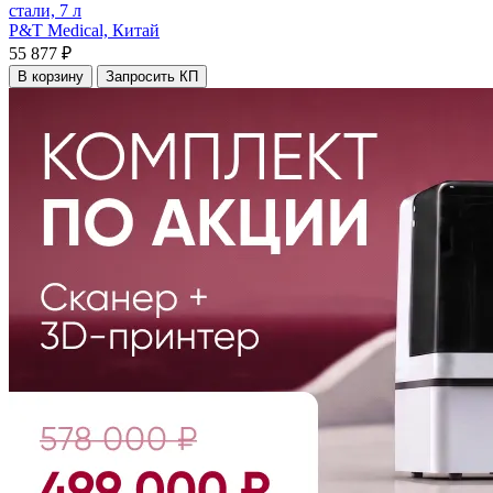
стали, 7 л
P&T Medical,
Китай
55 877 ₽
В корзину
Запросить КП