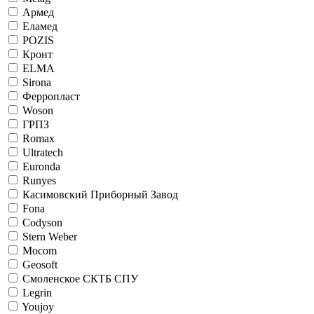
Армед
Еламед
POZIS
Кронт
ELMA
Sirona
Ферропласт
Woson
ГРПЗ
Romax
Ultratech
Euronda
Runyes
Касимовский Приборный Завод
Fona
Codyson
Stern Weber
Mocom
Geosoft
Смоленское СКТБ СПУ
Legrin
Youjoy