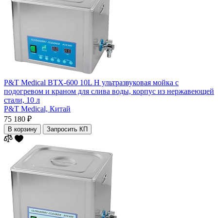
P&T Medical BTX-600 10L H ультразвуковая мойка с
подогревом и краном для слива воды, корпус из нержавеющей
стали, 10 л
P&T Medical,
Китай
75 180 ₽
В корзину
Запросить КП