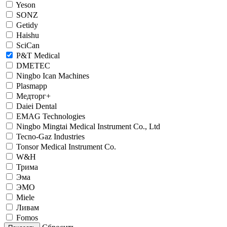
Yeson
SONZ
Getidy
Haishu
SciCan
P&T Medical
DMETEC
Ningbo Ican Machines
Plasmapp
Медторг+
Daiei Dental
EMAG Technologies
Ningbo Mingtai Medical Instrument Co., Ltd
Tecno-Gaz Industries
Tonsor Medical Instrument Co.
W&H
Трима
Эма
ЭМО
Miele
Ливам
Fomos