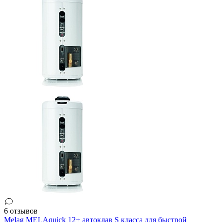
6 отзывов
Melag MELAquick 12+ автоклав S класса для быстрой