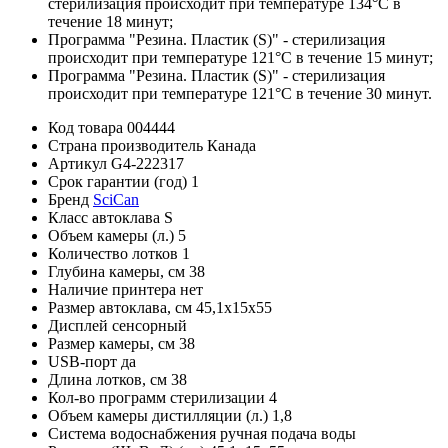
стерилизация происходит при температуре 134°С в
течение 18 минут;
Программа "Резина. Пластик (S)" - стерилизация
происходит при температуре 121°С в течение 15 минут;
Программа "Резина. Пластик (S)" - стерилизация
происходит при температуре 121°С в течение 30 минут.
Код товара
004444
Страна производитель
Канада
Артикул
G4-222317
Срок гарантии (год)
1
Бренд
SciCan
Класс автоклава
S
Объем камеры (л.)
5
Количество лотков
1
Глубина камеры, см
38
Наличие принтера
нет
Размер автоклава, см
45,1х15х55
Дисплей
сенсорный
Размер камеры, см
38
USB-порт
да
Длина лотков, см
38
Кол-во программ стерилизации
4
Объем камеры дистилляции (л.)
1,8
Система водоснабжения
ручная подача воды