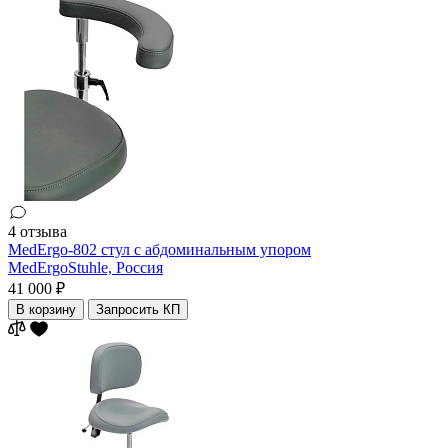
4 отзыва
MedErgo-802 cтул с абдоминальным упором
MedErgoStuhle,
Россия
41 000 ₽
В корзину
Запросить КП