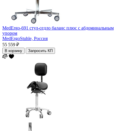
MedErgo-691 стул-седло баланс плюс с абдоминальным
упором
MedErgoStuhle,
Россия
55 559 ₽
В корзину
Запросить КП