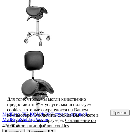
Для того, чтобы мы могли качественно
предоставить Вам услуги, мы используем
cookies, которые сохраняются на Вашем
Принять
MedErgo-782 КОМФОРТ стул со спинкой
компьютере. Отключить cookies Вы можете в
MedErgoStuhle,
Россия
настройках своего браузера.
Соглашение об
47 000 ₽
использовании файлов cookies
В корзину
Запросить КП