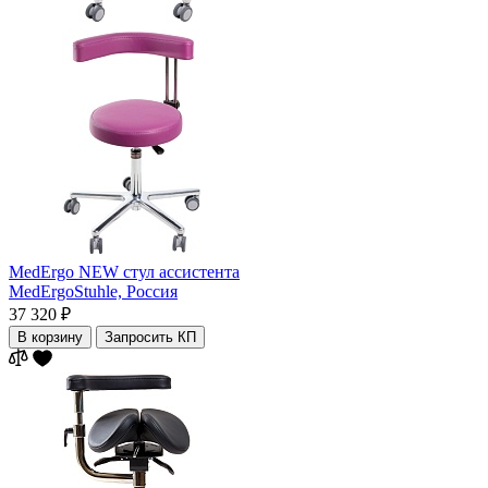
MedErgo NEW стул ассистента
MedErgoStuhle,
Россия
37 320 ₽
В корзину
Запросить КП