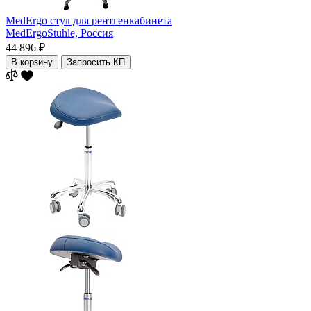
MedErgo стул для рентгенкабинета
MedErgoStuhle,
Россия
44 896 ₽
В корзину
Запросить КП