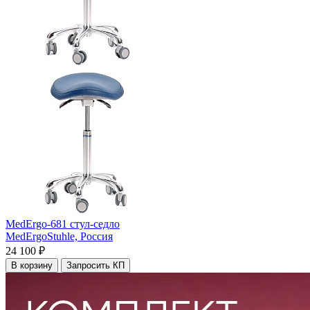
MedErgo-681 стул-седло
MedErgoStuhle,
Россия
24 100 ₽
В корзину
Запросить КП