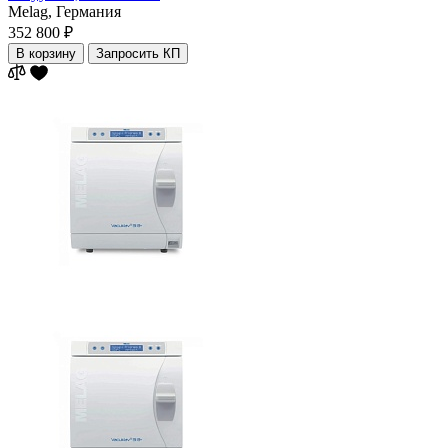
Melag,
Германия
352 800 ₽
В корзину
Запросить КП