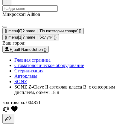
Микроскоп Alltion
{{ menu[0]?.name || 'По категории товара' }}
{{ menu[1]?.name || 'Услуги' }}
Ваш город:
{{ authNameButton }}
Главная страница
Стоматологическое оборудование
Стерилизация
Автоклавы
SONZ
SONZ Z-Clave II автоклав класса B, с сенсорным
дисплеем, объем: 18 л
код товара:
004851