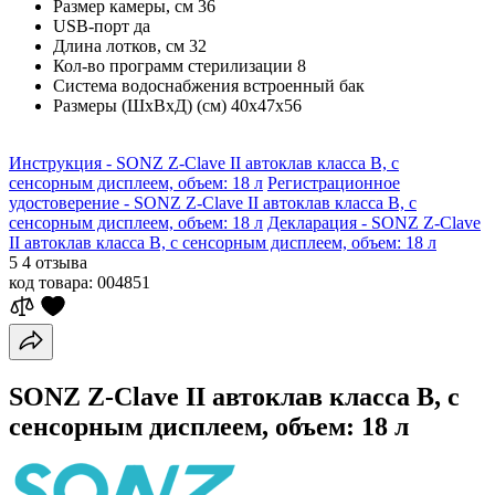
Размер камеры, см
36
USB-порт
да
Длина лотков, см
32
Кол-во программ стерилизации
8
Система водоснабжения
встроенный бак
Размеры (ШхВхД) (см)
40х47х56
Инструкция - SONZ Z-Clave II автоклав класса B, с
сенсорным дисплеем, объем: 18 л
Регистрационное
удостоверение - SONZ Z-Clave II автоклав класса B, с
сенсорным дисплеем, объем: 18 л
Декларация - SONZ Z-Clave
II автоклав класса B, с сенсорным дисплеем, объем: 18 л
5
4 отзыва
код товара:
004851
SONZ Z-Clave II автоклав класса B, с
сенсорным дисплеем, объем: 18 л