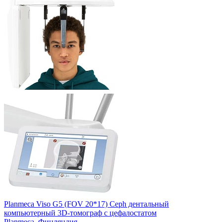
Planmeca Viso G5 (FOV 20*17) Ceph дентальный
компьютерный 3D-томограф с цефалостатом
Planmeca,
Финляндия