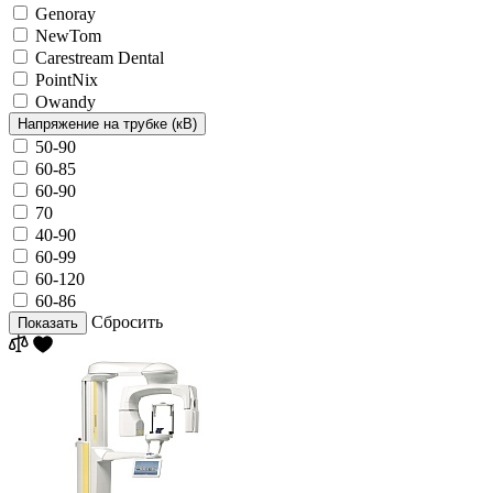
Genoray
NewTom
Carestream Dental
PointNix
Owandy
Напряжение на трубке (кВ)
50-90
60-85
60-90
70
40-90
60-99
60-120
60-86
Сбросить
Показать