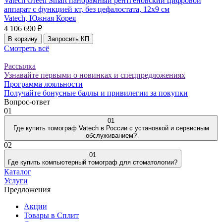
Vatech Green Smart панорамный рентгеновский цифровой
аппарат с функцией кт, без цефалостата, 12x9 см
Vatech,
Южная Корея
4 106 690 ₽
В корзину
Запросить КП
Смотреть всё
Рассылка
Узнавайте первыми о новинках и спецпредложениях
Программа лояльности
Получайте бонусные баллы и привилегии за покупки
Вопрос-ответ
01
01
Где купить томограф Vatech в России с установкой и сервисным
обслуживанием?
02
01
Где купить компьютерный томограф для стоматологии?
Каталог
Услуги
Предложения
Акции
Товары в Сплит