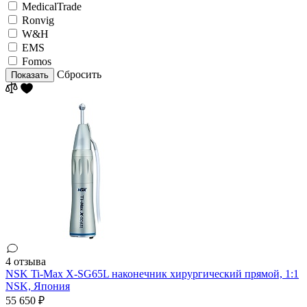
MedicalTrade
Ronvig
W&H
EMS
Fomos
Сбросить
Показать
4 отзыва
NSK Ti-Max X-SG65L наконечник хирургический прямой, 1:1
NSK,
Япония
55 650 ₽