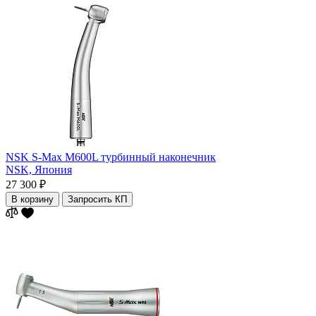
NSK S-Max M600L турбинный наконечник
NSK,
Япония
27 300 ₽
В корзину
Запросить КП