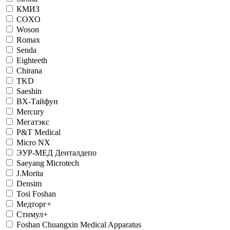
КМИЗ
COXO
Woson
Romax
Senda
Eighteeth
Chirana
TKD
Saeshin
ВХ-Тайфун
Mercury
Мегатэкс
P&T Medical
Micro NX
ЭУР-МЕД Денталдепо
Saeyang Microtech
J.Morita
Densim
Tosi Foshan
Медторг+
Стимул+
Foshan Chuangxin Medical Apparatus