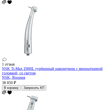
1 отзыв
NSK Ti-Max Z800L турбинный наконечник с миниатюрной
головкой, co светом
NSK,
Япония
38 850 ₽
В корзину
Запросить КП