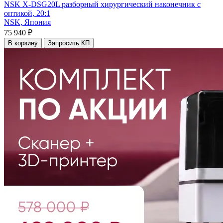
NSK X-DSG20L разборный хирургический наконечник с
оптикой, 20:1
NSK,
Япония
75 940 ₽
В корзину
Запросить КП