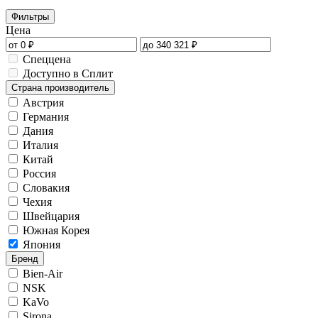
Фильтры
Цена
Спеццена
Доступно в Сплит
Страна производитель
Австрия
Германия
Дания
Италия
Китай
Россия
Словакия
Чехия
Швейцария
Южная Корея
Япония
Бренд
Bien-Air
NSK
KaVo
Sirona