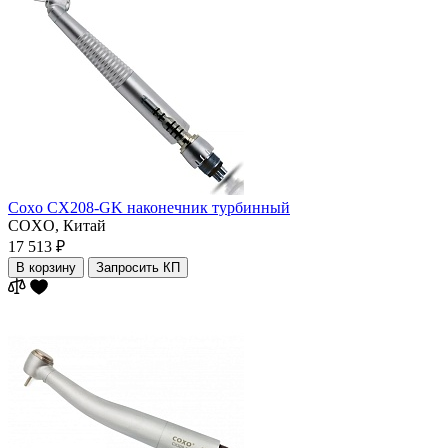
Coxo CX208-GK наконечник турбинный
COXO,
Китай
17 513 ₽
В корзину
Запросить КП