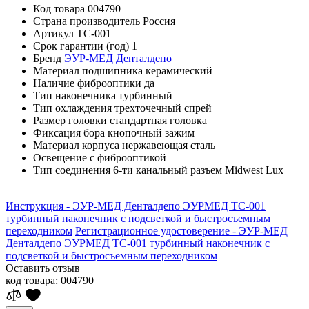
Код товара
004790
Страна производитель
Россия
Артикул
ТС-001
Срок гарантии (год)
1
Бренд
ЭУР-МЕД Денталдепо
Материал подшипника
керамический
Наличие фиброоптики
да
Тип наконечника
турбинный
Тип охлаждения
трехточечный спрей
Размер головки
стандартная головка
Фиксация бора
кнопочный зажим
Материал корпуса
нержавеющая сталь
Освещение
с фиброоптикой
Тип соединения
6-ти канальный разъем Midwest Lux
Инструкция - ЭУР-МЕД Денталдепо ЭУРМЕД ТС-001
турбинный наконечник с подсветкой и быстросъемным
переходником
Регистрационное удостоверение - ЭУР-МЕД
Денталдепо ЭУРМЕД ТС-001 турбинный наконечник с
подсветкой и быстросъемным переходником
Оставить отзыв
код товара:
004790