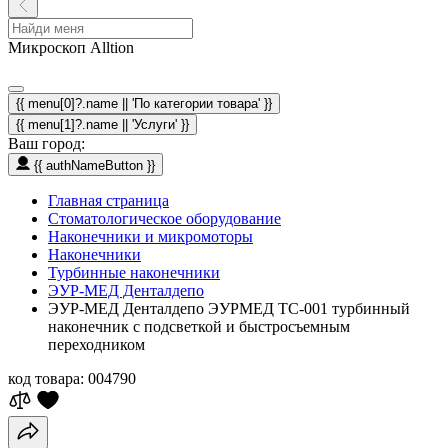
Микроскоп Alltion
{{ menu[0]?.name || 'По категории товара' }}
{{ menu[1]?.name || 'Услуги' }}
Ваш город:
{{ authNameButton }}
Главная страница
Стоматологическое оборудование
Наконечники и микромоторы
Наконечники
Турбинные наконечники
ЭУР-МЕД Денталдепо
ЭУР-МЕД Денталдепо ЭУРМЕД ТС-001 турбинный
наконечник с подсветкой и быстросъемным
переходником
код товара:
004790