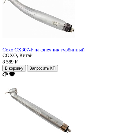
Coxo CX307-F наконечник турбинный
COXO,
Китай
8 589 ₽
В корзину
Запросить КП