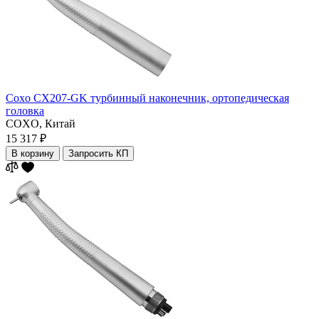
Coxo CX207-GK турбинный наконечник, ортопедическая
головка
COXO,
Китай
15 317 ₽
В корзину
Запросить КП