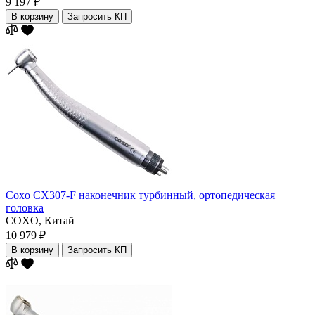
9 197 ₽
В корзину
Запросить КП
Coxo CX307-F наконечник турбинный, ортопедическая
головка
COXO,
Китай
10 979 ₽
В корзину
Запросить КП