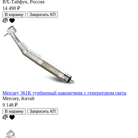
ВХ-Тайфун,
Россия
14 490 ₽
В корзину
Запросить КП
Mercury 361K турбинный наконечник с генератором света
Mercury,
Китай
9 148 ₽
В корзину
Запросить КП