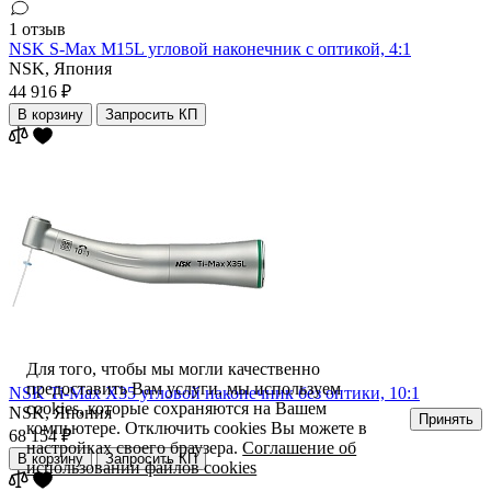
1 отзыв
NSK S-Max M15L угловой наконечник с оптикой, 4:1
NSK,
Япония
44 916 ₽
В корзину
Запросить КП
Для того, чтобы мы могли качественно
предоставить Вам услуги, мы используем
NSK Ti-Max X35 угловой наконечник без оптики, 10:1
cookies, которые сохраняются на Вашем
NSK,
Япония
Принять
компьютере. Отключить cookies Вы можете в
68 154 ₽
настройках своего браузера.
Соглашение об
В корзину
Запросить КП
использовании файлов cookies