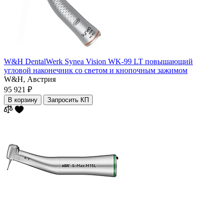
W&H DentalWerk Synea Vision WK-99 LT повышающий
угловой наконечник со светом и кнопочным зажимом
W&H,
Австрия
95 921 ₽
В корзину
Запросить КП