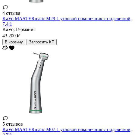
4 отзыва
KaVo MASTERmatic M29 L угловой наконечник с подсветкой,
7,4:1
KaVo,
Германия
43 200 ₽
В корзину
Запросить КП
5 отзывов
KaVo MASTERmatic M07 L угловой наконечник с подсветкой,
2,7:1