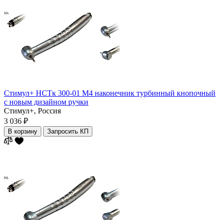
Стимул+ НСТк 300-01 М4 наконечник турбинный кнопочный
с новым дизайном ручки
Стимул+,
Россия
3 036 ₽
В корзину
Запросить КП