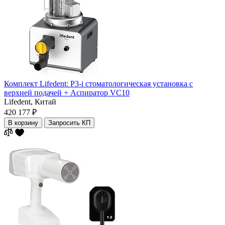
Комплект Lifedent: P3-i стоматологическая установка с
верхней подачей + Аспиратор VC10
Lifedent,
Китай
420 177 ₽
В корзину
Запросить КП