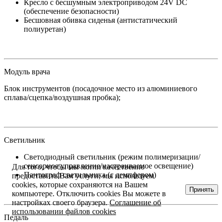
Кресло с бесшумным электроприводом 24V DC
(обеспечение безопасности)
Бесшовная обивка сиденья (антистатический
полиуретан)
Модуль врача
Блок инструментов (посадочное место из алюминиевого
сплава/сцепка/воздушная пробка);
Светильник
Светодиодный светильник (режим полимеризации/
сенсорное управление/настраиваемое освещение)
Для того, чтобы мы могли качественно
Пантограф светильника (с демпфером)
предоставить Вам услуги, мы используем
cookies, которые сохраняются на Вашем
Принять
компьютере. Отключить cookies Вы можете в
настройках своего браузера.
Соглашение об
использовании файлов cookies
Педаль