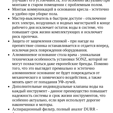
улучшает его устойчивость, это особенно актуально при
монтаже в старом помещении с проблемным полом.
Монтаж коммуникаций в основании кресла - эстетично
и удобно при уборке пола.
Мастер-выключатель в быстром доступе - отключение
всех электро, воздушных и водных магистралей в конце
рабочего дня исключает остаток воды в системе, что
повышает срок жизни комплектующих и исключает
риск протечки.
Защита от защемления спинкой - при наезде на
препятствие спинка останавливается и отдается вперед,
исключая риск повреждения оборудования.
Алюминиевое основание стола врача - уникальная
техническая особенность установки SONZ, которой не
могут похвастаться даже европейские бренды. Помимо
того, что это выглядит премиально и эстетично
алюминиевое основание не будет повреждаться от
механического и химического воздействия, а также
менять цвет от попадания УФ-лучей.
Дополнительные индивидуальные клапаны воды на
каждый инструмент - данное преимущество повышает
надежность системы и срок жизни инструментов, что
особенно актуально, если врач использует дорогие
наконечники и моторы.
Аспирационный фильтр, полный аналог DURR -