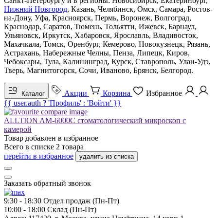
Санкт-Петербургу и в регионы: Новосибирск, Екатеринбург,
Нижний Новгород
, Казань, Челябинск, Омск, Самара, Ростов-
на-Дону, Уфа, Красноярск, Пермь, Воронеж, Волгоград,
Краснодар, Саратов, Тюмень, Тольятти, Ижевск, Барнаул,
Ульяновск, Иркутск, Хабаровск, Ярославль, Владивосток,
Махачкала, Томск, Оренбург, Кемерово, Новокузнецк, Рязань,
Астрахань, Набережные Челны, Пенза, Липецк, Киров,
Чебоксары, Тула, Калининград, Курск, Ставрополь, Улан-Удэ,
Тверь, Магнитогорск, Сочи, Иваново, Брянск, Белгород.
Акции
Корзина
Избранное
Каталог
{{ user.auth ? 'Профиль' : 'Войти' }}
ALLTION AM-6000C стоматологический микроскоп с
камерой
Товар добавлен в
избранное
Всего в списке
2
товара
перейти в избранное
удалить из списка
Заказать обратный звонок
9:30 - 18:30
Отдел продаж (Пн-Пт)
10:00 - 18:00
Склад (Пн-Пт)