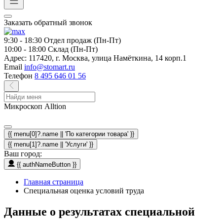
Заказать обратный звонок
9:30 - 18:30
Отдел продаж (Пн-Пт)
10:00 - 18:00
Склад (Пн-Пт)
Адрес:
117420, г. Москва, улица Намёткина, 14 корп.1
Email
info@stomart.ru
Телефон
8 495 646 01 56
Микроскоп Alltion
{{ menu[0]?.name || 'По категории товара' }}
{{ menu[1]?.name || 'Услуги' }}
Ваш город:
{{ authNameButton }}
Главная страница
Специальная оценка условий труда
Данные о результатах специальной