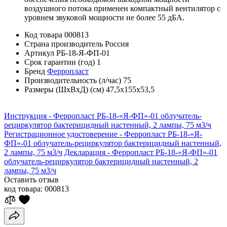
воздушного потока применен компактный вентилятор с
уровнем звуковой мощности не более 55 дБА.
Код товара
000813
Страна производитель
Россия
Артикул
РБ-18-Я-ФП-01
Срок гарантии (год)
1
Бренд
Ферропласт
Производительность (л/час)
75
Размеры (ШхВхД) (см)
47,5х155х53,5
Инструкция - Ферропласт РБ-18-«Я-ФП»-01 облучатель-
рециркулятор бактерицидный настенный, 2 лампы, 75 м3/ч
Регистрационное удостоверение - Ферропласт РБ-18-«Я-
ФП»-01 облучатель-рециркулятор бактерицидный настенный,
2 лампы, 75 м3/ч
Декларация - Ферропласт РБ-18-«Я-ФП»-01
облучатель-рециркулятор бактерицидный настенный, 2
лампы, 75 м3/ч
Оставить отзыв
код товара:
000813