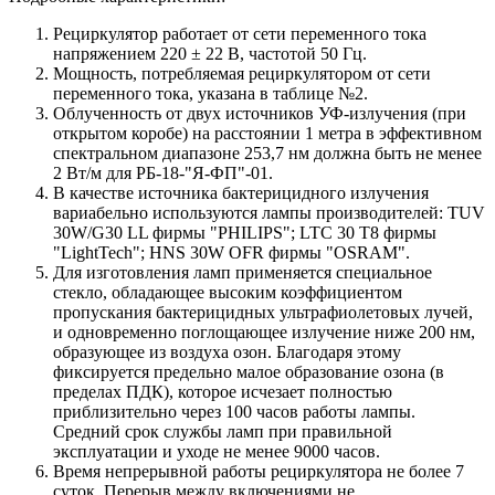
Рециркулятор работает от сети переменного тока
напряжением 220 ± 22 В, частотой 50 Гц.
Мощность, потребляемая рециркулятором от сети
переменного тока, указана в таблице №2.
Облученность от двух источников УФ-излучения (при
открытом коробе) на расстоянии 1 метра в эффективном
спектральном диапазоне 253,7 нм должна быть не менее
2 Вт/м для РБ-18-"Я-ФП"-01.
В качестве источника бактерицидного излучения
вариабельно используются лампы производителей: TUV
30W/G30 LL фирмы "PHILIPS"; LTC 30 T8 фирмы
"LightTech"; HNS 30W OFR фирмы "OSRAM".
Для изготовления ламп применяется специальное
стекло, обладающее высоким коэффициентом
пропускания бактерицидных ультрафиолетовых лучей,
и одновременно поглощающее излучение ниже 200 нм,
образующее из воздуха озон. Благодаря этому
фиксируется предельно малое образование озона (в
пределах ПДК), которое исчезает полностью
приблизительно через 100 часов работы лампы.
Средний срок службы ламп при правильной
эксплуатации и уходе не менее 9000 часов.
Время непрерывной работы рециркулятора не более 7
суток. Перерыв между включениями не