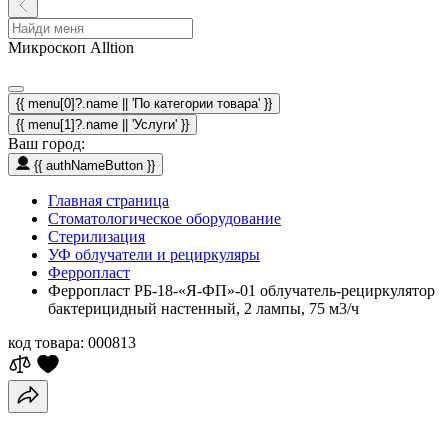
Микроскоп Alltion
{{ menu[0]?.name || 'По категории товара' }}
{{ menu[1]?.name || 'Услуги' }}
Ваш город:
{{ authNameButton }}
Главная страница
Стоматологическое оборудование
Стерилизация
УФ облучатели и рециркуляры
Ферропласт
Ферропласт РБ-18-«Я-ФП»-01 облучатель-рециркулятор
бактерицидный настенный, 2 лампы, 75 м3/ч
код товара:
000813