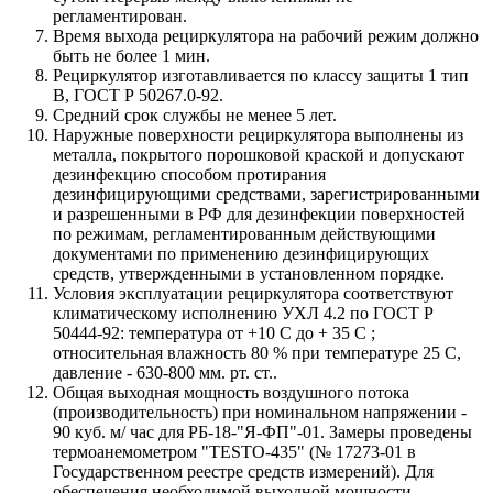
регламентирован.
Время выхода рециркулятора на рабочий режим должно
быть не более 1 мин.
Рециркулятор изготавливается по классу защиты 1 тип
В, ГОСТ Р 50267.0-92.
Средний срок службы не менее 5 лет.
Наружные поверхности рециркулятора выполнены из
металла, покрытого порошковой краской и допускают
дезинфекцию способом протирания
дезинфицирующими средствами, зарегистрированными
и разрешенными в РФ для дезинфекции поверхностей
по режимам, регламентированным действующими
документами по применению дезинфицирующих
средств, утвержденными в установленном порядке.
Условия эксплуатации рециркулятора соответствуют
климатическому исполнению УХЛ 4.2 по ГОСТ Р
50444-92: температура от +10 С до + 35 C ;
относительная влажность 80 % при температуре 25 С,
давление - 630-800 мм. рт. ст..
Общая выходная мощность воздушного потока
(производительность) при номинальном напряжении -
90 куб. м/ час для РБ-18-"Я-ФП"-01. Замеры проведены
термоанемометром "TESTO-435" (№ 17273-01 в
Государственном реестре средств измерений). Для
обеспечения необходимой выходной мощности