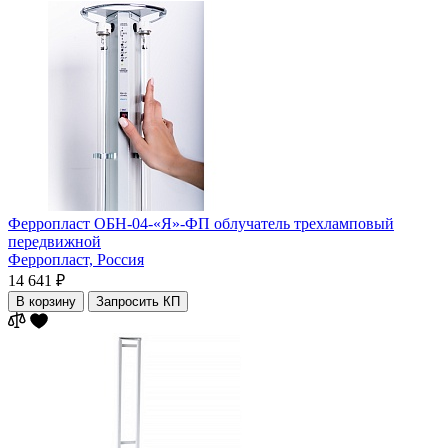
Ферропласт ОБН-04-«Я»-ФП облучатель трехламповый
передвижной
Ферропласт,
Россия
14 641 ₽
В корзину
Запросить КП