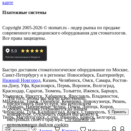
карте
Платежные системы
Copyright 2005-2026 © stomart.ru - лидер рынка по продаже
современного медицинского оборудования для стоматологов.
Все права защищены.
Быстро доставим стоматологическое оборудование по Москве,
Санкт-Петербургу и в регионы: Новосибирск, Екатеринбург,
Нижний Новгород
, Казань, Челябинск, Омск, Самара, Ростов-
на-Дону, Уфа, Красноярск, Пермь, Воронеж, Волгоград,
Краснодар, Саратов, Тюмень, Тольятти, Ижевск, Барнаул,
Ульяновск, Иркутск, Хабаровск, Ярославль, Владивосток,
Для того, чтобы мы могли качественно
Махачкала, Томск, Оренбург, Кемерово, Новокузнецк, Рязань,
предоставить Вам услуги, мы используем
Астрахань, Набережные Челны, Пенза, Липецк, Киров,
cookies, которые сохраняются на Вашем
Чебоксары, Тула, Калининград, Курск, Ставрополь, Улан-Удэ,
Принять
компьютере. Отключить cookies Вы можете в
Тверь, Магнитогорск, Сочи, Иваново, Брянск, Белгород.
настройках своего браузера.
Соглашение об
использовании файлов cookies
Акции
Корзина
Избранное