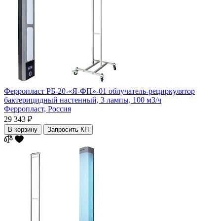
Ферропласт РБ-20-«Я-ФП»-01 облучатель-рециркулятор
бактерицидный настенный, 3 лампы, 100 м3/ч
Ферропласт,
Россия
29 343 ₽
В корзину
Запросить КП