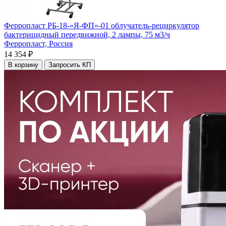
Ферропласт РБ-18-«Я-ФП»-01 облучатель-рециркулятор
бактерицидный передвижной, 2 лампы, 75 м3/ч
Ферропласт,
Россия
14 354 ₽
В корзину
Запросить КП