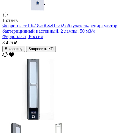
1 отзыв
Ферропласт РБ-18-«Я-ФП»-02 облучатель-рециркулятор
бактерицидный настенный, 2 лампы, 50 м3/ч
Ферропласт,
Россия
8 425 ₽
В корзину
Запросить КП