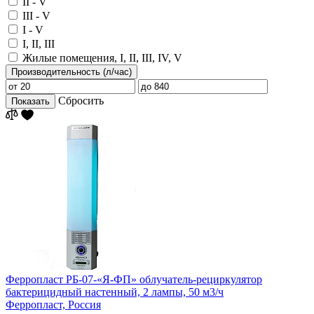
II - V
III - V
I - V
I, II, III
Жилые помещения, I, II, III, IV, V
Производительность (л/час)
Сбросить
Показать
Ферропласт РБ-07-«Я-ФП» облучатель-рециркулятор
бактерицидный настенный, 2 лампы, 50 м3/ч
Ферропласт,
Россия