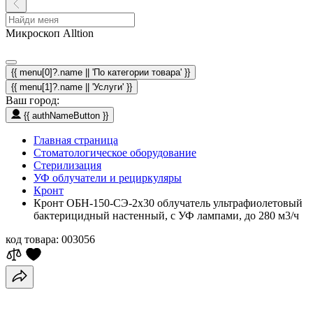
Микроскоп Alltion
{{ menu[0]?.name || 'По категории товара' }}
{{ menu[1]?.name || 'Услуги' }}
Ваш город:
{{ authNameButton }}
Главная страница
Стоматологическое оборудование
Стерилизация
УФ облучатели и рециркуляры
Кронт
Кронт ОБН-150-СЭ-2х30 облучатель ультрафиолетовый
бактерицидный настенный, с УФ лампами, до 280 м3/ч
код товара:
003056