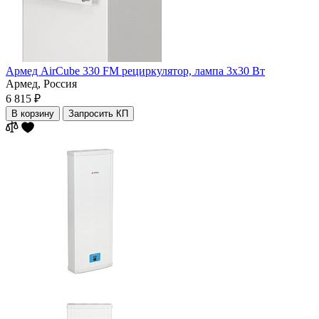
Армед AirCube 330 FM рециркулятор, лампа 3х30 Вт
Армед,
Россия
6 815 ₽
В корзину
Запросить КП