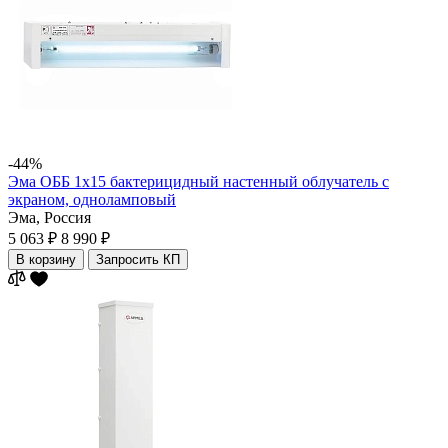
-44%
Эма ОББ 1х15 бактерицидный настенный облучатель с
экраном, одноламповый
Эма,
Россия
5 063 ₽
8 990 ₽
В корзину
Запросить КП