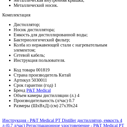
Металлическая внутренняя крышка;
Металлический носик.
Комплектация
Дистиллятор;
Носик дистиллятора;
Емкость для дистиллированной воды;
Бактериологический фильтр;
Колба из нержавеющей стали с нагревательным
элементом;
Сетевой кабель;
Инструкция пользователя.
Код товара
001819
Страна производитель
Китай
Артикул
5030011
Срок гарантии (год)
1
Бренд
P&T Medical
Объем камеры дистилляции (л.)
4
Производительность (л/час)
0.7
Размеры (ШхВхД) (см)
27х39х24
Инструкция - P&T Medical PT Distiller дистиллятор, емкость 4
л (0,7 л/час)
Регистрационное удостоверение - P&T Medical PT