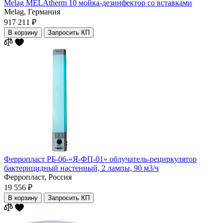
Melag MELAtherm 10 мойка-дезинфектор со вставками
Melag,
Германия
917 211 ₽
В корзину
Запросить КП
Ферропласт РБ-06-«Я-ФП-01» облучатель-рециркулятор
бактерицидный настенный, 2 лампы, 90 м3/ч
Ферропласт,
Россия
19 556 ₽
В корзину
Запросить КП