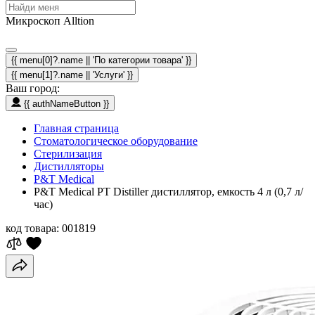
Микроскоп Alltion
{{ menu[0]?.name || 'По категории товара' }}
{{ menu[1]?.name || 'Услуги' }}
Ваш город:
{{ authNameButton }}
Главная страница
Стоматологическое оборудование
Стерилизация
Дистилляторы
P&T Medical
P&T Medical PT Distiller дистиллятор, емкость 4 л (0,7 л/
час)
код товара:
001819