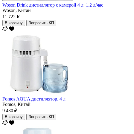
Woson Drink дистиллятор с камерой 4 л, 1,2 л/час
Woson,
Китай
11 722 ₽
В корзину
Запросить КП
Fomos AQUA дистиллятор, 4 л
Fomos,
Китай
9 430 ₽
В корзину
Запросить КП