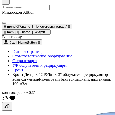
Микроскоп Alltion
{{ menu[0]?.name || 'По категории товара' }}
{{ menu[1]?.name || 'Услуги' }}
Ваш город:
{{ authNameButton }}
Главная страница
Стоматологическое оборудование
Стерилизация
УФ облучатели и рециркуляры
Кронт
Кронт Дезар-3 "ОРУБн-3-3" облучатель-рециркулятор
воздуха ультрафиолетовый бактерицидный, настенный,
100 м3/ч
код товара:
003027