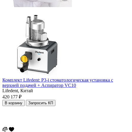
Комплект Lifedent: P3-i стоматологическая установка с
верхней подачей + Аспиратор VC10
Lifedent,
Китай
420 177 ₽
В корзину
Запросить КП