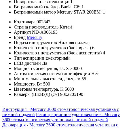
Поворотная плевательница: 1
Встраиваемый скейлер Baolai C6: 1
Встраиваемый мотор Mercury STAR 200EM: 1
Код товара
002842
Страна производитель
Китай
Артикул
ND-A006193
Бренд
Mercury
Подача инструментов
Нижняя подача
Количество инструментов (блок врача)
6
Количество инструментов (блок ассистента)
4
Тип аспирации
эжекторный
LCD дисплей
Да
Мощность освещения, LUX
30000
Автоматическая система дезинфекции
Нет
Минимальная высота сиденья, см
55
Мощность, Вт
500
Цветовая температура, K
5000
Размеры (ШхВхД) (см)
90х220х190
Инструкция - Mercury 3600 стоматологическая установка с
нижней подачей
Регистрационное удостоверение - Mercury
3600 стоматологическая установка с нижней подачей
Декларация - Mercury 3600 стоматологическая установка с