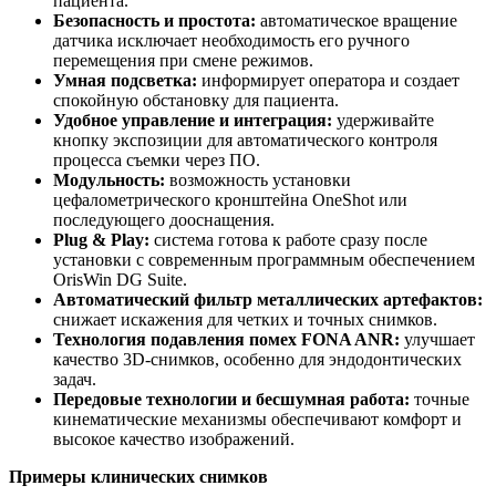
пациента.
Безопасность и простота:
автоматическое вращение
датчика исключает необходимость его ручного
перемещения при смене режимов.
Умная подсветка:
информирует оператора и создает
спокойную обстановку для пациента.
Удобное управление и интеграция:
удерживайте
кнопку экспозиции для автоматического контроля
процесса съемки через ПО.
Модульность:
возможность установки
цефалометрического кронштейна OneShot или
последующего дооснащения.
Plug & Play:
система готова к работе сразу после
установки с современным программным обеспечением
OrisWin DG Suite.
Автоматический фильтр металлических артефактов:
снижает искажения для четких и точных снимков.
Технология подавления помех FONA ANR:
улучшает
качество 3D-снимков, особенно для эндодонтических
задач.
Передовые технологии и бесшумная работа:
точные
кинематические механизмы обеспечивают комфорт и
высокое качество изображений.
Примеры клинических снимков