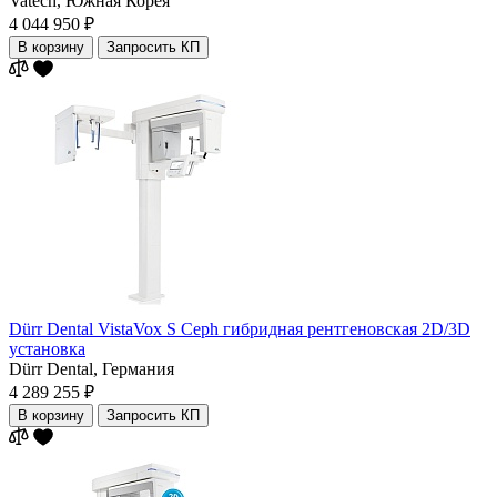
Vatech,
Южная Корея
4 044 950 ₽
В корзину
Запросить КП
Dürr Dental VistaVox S Ceph гибридная рентгеновская 2D/3D
установка
Dürr Dental,
Германия
4 289 255 ₽
В корзину
Запросить КП