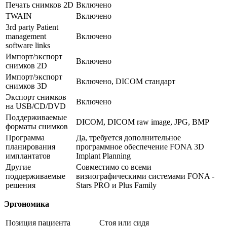
Печать снимков 2D
Включено
TWAIN
Включено
3rd party Patient
management
Включено
software links
Импорт/экспорт
Включено
снимков 2D
Импорт/экспорт
Включено, DICOM стандарт
снимков 3D
Экспорт снимков
Включено
на USB/CD/DVD
Поддерживаемые
DICOM, DICOM raw image, JPG, BMP
форматы снимков
Программа
Да, требуется дополнительное
планирования
программное обеспечение FONA 3D
имплантатов
Implant Planning
Другие
Совместимо со всеми
поддерживаемые
визиографическими системами FONA -
решения
Stars PRO и Plus Family
Эргономика
Позиция пациента
Стоя или сидя