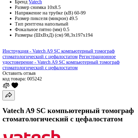
Бренд
Vatech
Размер снимка
10х8.5
Напряжение на трубке (кВ)
60-99
Размер пикселя (микрон)
49.5
Тип рентгена
напольный
Фокальное пятно (мм)
0.5
Размеры (ШхВхД) (см)
98,3х197х194
Инструкция - Vatech A9 SC компьютерный томограф
стоматологический с цефалостатом
Регистрационное
удостоверение - Vatech A9 SC компьютерный томограф
стоматологический с цефалостатом
Оставить отзыв
код товара:
005242
Vatech A9 SC компьютерный томограф
стоматологический с цефалостатом