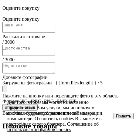
Оцените покупку
Оцените покупку
Расскажите о товаре
/
3000
/
3000
Добавьте фотографии
Загружены фотографии
{{form.files.length}}
/ 5
Нажмите на кнопку или перетащите фото в эту область
Формат JPG, JPEG, PNG, BMP, GIF
Для того, чтобы мы могли качественно
отправить отзыв
предоставить Вам услуги, мы используем
Ваш отзыв будет опубликован после модерации.
cookies, которые сохраняются на Вашем
Принять
компьютере. Отключить cookies Вы можете в
настройках своего браузера.
Соглашение об
Похожие товары
использовании файлов cookies